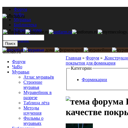
Форум
ЧаВо
Муравьи
Библиотека
Муравьи дома
Мастерская
Каталог
antclub.ru
Главная
»
Форум
»
.Конструкц
Форум
покрытия для фомикария
ЧаВо
Категории
Муравьи
Атлас муравьёв
Формикарии
Строение
муравья
Муравейник в
разрезе
Таблица лёта
Методы
качестве покр
изучения
Фильмы о
муравьях