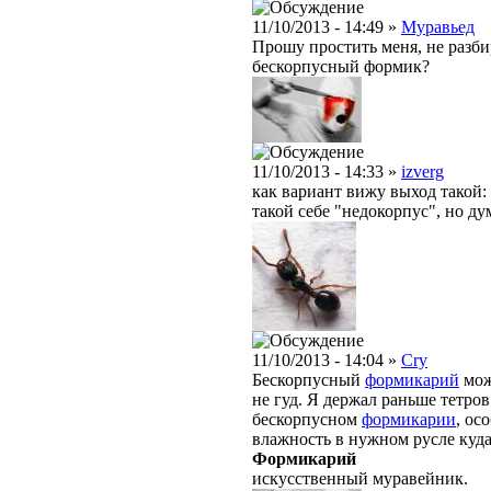
11/10/2013 - 14:49 »
Муравьед
Прошу простить меня, не разби
бескорпусный формик?
11/10/2013 - 14:33 »
izverg
как вариант вижу выход такой:
такой себе "недокорпус", но д
11/10/2013 - 14:04 »
Cry
Бескорпусный
формикарий
мож
не гуд. Я держал раньше тетро
бескорпусном
формикарии
, ос
влажность в нужном русле куда
Формикарий
искусственный муравейник.