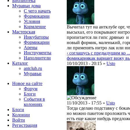
Библиотека
Муравьи дома
С чего начать
Формикарии
Условия
Кормление
Вычитал тут на антклубе орг, 
Мастерская
высыхал, его покрывают нитро
Инкубаторы
пропитается ли гипс дрянью и
Формикарии
новый формик, маленький, гор
Арены
ли применять нитро лак или н
Инструменты
‹ соглашусь с предыдущим ко ..
Наполнители
фомикария
как вариант вижу вых
Каталог
10/10/2013 - 20:15 »
Usto
antclub.ru
Муравьи
Новое на сайте
Форум
Блоги
События в
11/10/2013 - 17:55 »
Usto
колониях
Тогда сделаю подставку с бокам
Блоги
но можно пакетом проложить ч
Колонии
есть еще какие нибудь предлож
Войти
Peгиcтpaция