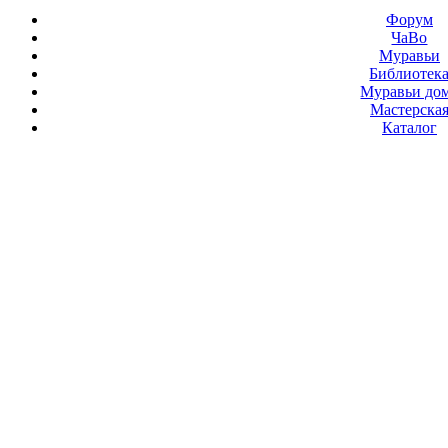
Форум
ЧаВо
Муравьи
Библиотек
Муравьи до
Мастерска
Каталог