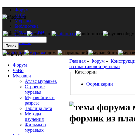
Форум
ЧаВо
Муравьи
Библиотека
Муравьи дома
Мастерская
Каталог
antclub.ru
Главная
»
Форум
»
.Конструкц
Форум
из пластиковой бутылки
ЧаВо
Категории
Муравьи
Атлас муравьёв
Формикарии
Строение
муравья
Муравейник в
разрезе
Таблица лёта
Методы
формик из пла
изучения
Фильмы о
муравьях