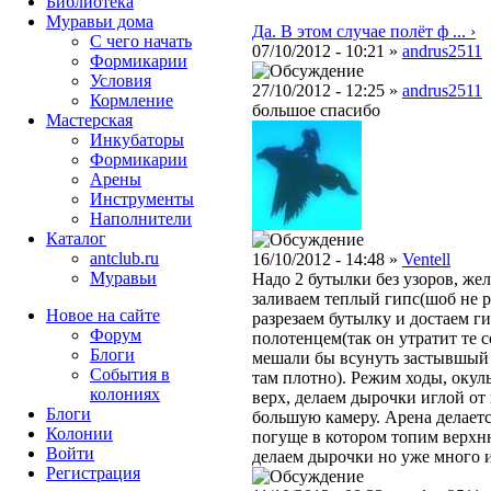
Библиотека
Муравьи дома
Да. В этом случае полёт ф ... ›
С чего начать
07/10/2012 - 10:21 »
andrus2511
Формикарии
Условия
27/10/2012 - 12:25 »
andrus2511
Кормление
большое спасибо
Мастерская
Инкубаторы
Формикарии
Арены
Инструменты
Наполнители
Каталог
antclub.ru
16/10/2012 - 14:48 »
Ventell
Муравьи
Надо 2 бутылки без узоров, же
заливаем теплый гипс(шоб не р
Новое на сайте
разрезаем бутылку и достаем г
Форум
полотенцем(так он утратит те 
Блоги
мешали бы всунуть застывшый г
События в
там плотно). Режим ходы, окул
колониях
верх, делаем дырочки иглой от
Блоги
большую камеру. Арена делаетс
Колонии
погуще в котором топим верхн
Войти
делаем дырочки но уже много и
Peгиcтpaция