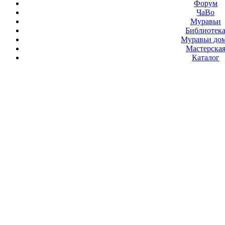
Форум
ЧаВо
Муравьи
Библиотек
Муравьи до
Мастерска
Каталог