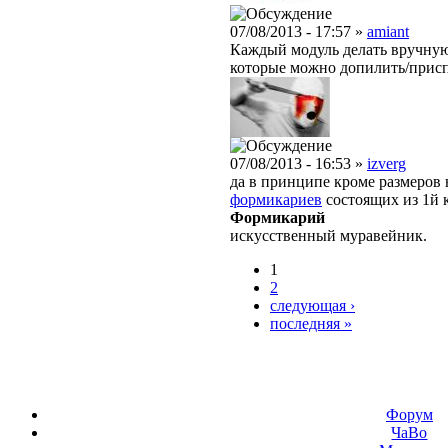
07/08/2013 - 17:57 »
amiant
Каждый модуль делать вручную
которые можно допилить/прис
07/08/2013 - 16:53 »
izverg
да в принципе кроме размеров н
формикариев
состоящих из 1й к
Формикарий
искусственный муравейник.
1
2
следующая ›
последняя »
Форум
ЧаВо