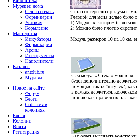
Библиотека
Муравьи дома
С чего начать
Стало интересно придумать м
Формикарии
Главной для меня целью было с
Условия
1) Модуль в котором было мак
Кормление
2) Можно было плотно скрепит
Мастерская
Инкубаторы
Модуль размеров 10 на 10 см, в
Формикарии
Арены
Инструменты
Наполнители
Каталог
antclub.ru
Сам модуль. Стекло можно вын
Муравьи
будет дополнительно держаться
помощью таких "штучек", как
Новое на сайте
в рамках держаться, крючечком
Форум
незнаю как правильно называе
Блоги
События в
колониях
Блоги
Колонии
Войти
Peгиcтpaция
Как будет выглядеть конструкц