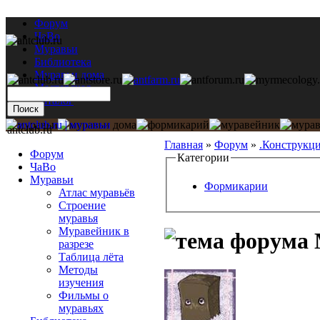
Форум
ЧаВо
Муравьи
Библиотека
Муравьи дома
Мастерская
Каталог
antclub.ru
Главная
»
Форум
»
.Конструкц
Форум
Категории
ЧаВо
Муравьи
Формикарии
Атлас муравьёв
Строение
муравья
Муравейник в
разрезе
Таблица лёта
Методы
изучения
Фильмы о
муравьях