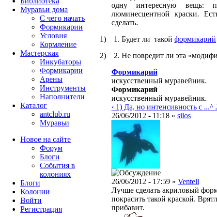
Библиотека
одну интересную вещь: п
Муравьи дома
люминесцентной краски. Ест
С чего начать
сделать.
Формикарии
Условия
1)
1. Будет ли такой
формикарий
Кормление
Мастерская
2)
2. Не повредит ли эта «модиф
Инкубаторы
Формикарии
Формикарий
Арены
искусственный муравейник.
Инструменты
Формикарий
Наполнители
искусственный муравейник.
Каталог
‹ 1) Да, но интенсивность с ...
^
antclub.ru
26/06/2012 - 11:18 »
silos
Муравьи
Новое на сайте
Форум
Блоги
События в
колониях
26/06/2012 - 17:59 »
Ventell
Блоги
Лучше сделать акриловый форм
Колонии
покрасить такой краской. Врят
Войти
прибавит.
Peгиcтpaция