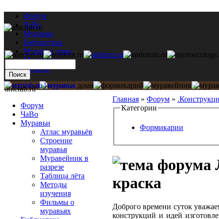
Форум
ЧаВо
Муравьи
Библиотека
Муравьи дома
Мастерская
Каталог
antclub.ru
Главная
»
Форум
»
.Конструкц
Форум
Категории
ЧаВо
Муравьи
Формикарии
Атлас муравьёв
Строение
муравья
Муравейник в
разрезе
Таблица лёта
краска
Методы
изучения
Фильмы о
Доброго времени суток уважае
муравьях
конструкций и идей изготовл