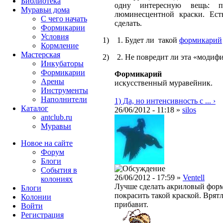
Библиотека
одну интересную вещь: п
Муравьи дома
люминесцентной краски. Ест
С чего начать
сделать.
Формикарии
Условия
1)
1. Будет ли такой
формикарий
Кормление
Мастерская
2)
2. Не повредит ли эта «модиф
Инкубаторы
Формикарии
Формикарий
Арены
искусственный муравейник.
Инструменты
Наполнители
1) Да, но интенсивность с ... ›
Каталог
26/06/2012 - 11:18 »
silos
antclub.ru
Муравьи
Новое на сайте
Форум
Блоги
События в
26/06/2012 - 17:59 »
Ventell
колониях
Лучше сделать акриловый форм
Блоги
покрасить такой краской. Врят
Колонии
прибавит.
Войти
Peгиcтpaция