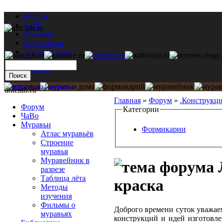
Форум
ЧаВо
Муравьи
Библиотека
Муравьи дома
Мастерская
Каталог
antclub.ru
Главная
»
Форум
»
.Конструкц
Форум
Категории
ЧаВо
Муравьи
Формикарии
Атлас муравьёв
Строение
муравья
Муравейник в
разрезе
Таблица лёта
краска
Методы
изучения
Фильмы о
Доброго времени суток уважае
муравьях
конструкций и идей изготовл