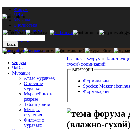
Форум
ЧаВо
Муравьи
Библиотека
Муравьи дома
Мастерская
Каталог
antclub.ru
Главная
»
Форум
»
.Конструкц
Форум
сухой) формикарий
ЧаВо
Категории
Муравьи
Атлас муравьёв
Формикарии
Строение
Species: Messor ebeninus
муравья
Формикарий
Муравейник в
разрезе
Таблица лёта
Методы
изучения
Фильмы о
(влажно-сухой
муравьях