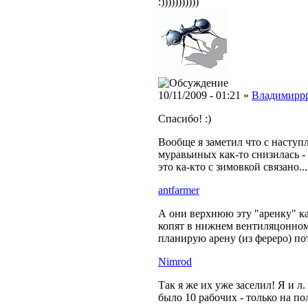
:)))))))))))
10/11/2009 - 01:21 »
Владимирр
Спасибо! :)
Вообще я заметил что с наступ
муравьиных как-то снизилась -
это ка-кто с зимовкой связано... 
antfarmer
А они верхнюю эту "аренку" к
копят в нижнем вентиляцонном 
планирую арену (из фереро) п
Nimrod
Так я же их уже заселил! Я и л.
было 10 рабочих - только на п