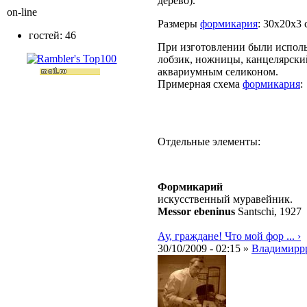
дерево).
on-line
Размеры
формикария
: 30х20х3 
гостей: 46
При изготовлении были исполь
лобзик, ножницы, канцелярский
аквариумным селиконом.
Примерная схема
формикария
:
Отдельные элементы:
Формикарий
искусственный муравейник.
Messor ebeninus
Santschi, 1927
Ау, граждане! Что мой фор ... ›
30/10/2009 - 02:15 »
Владимирр