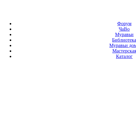
Форум
ЧаВо
Муравьи
Библиотек
Муравьи до
Мастерска
Каталог