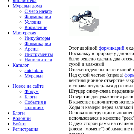
Библиотека
Муравьи дома
С чего начать
Формикарии
Условия
Кормление
Мастерская
Инкубаторы
Формикарии
Этот двойной
формикарий
я сд
Арены
Поскольку в природе у данного
Инструменты
было решено сделать два отсека
Наполнители
сухой и влажный.
Каталог
Отсеки отделены пластиковой 
antclub.ru
Над сухой частью (справа)
фор
Муравьи
вентиляционное отверстие закр
и справа штуцер-выход (к поилк
Новое на сайте
Штуцер снизу-слева пердназна
Форум
Отверстие для улажнения распо
Блоги
В качестве наполнителя исполь
События в
Ходы и камеры перед заливкой
колониях
Основа конструкции выполнена
Блоги
использовался в качестве "реек
Колонии
С двух сторон рамы на селикон
Войти
(клеем "момент") обрамление и
Peгиcтpaция