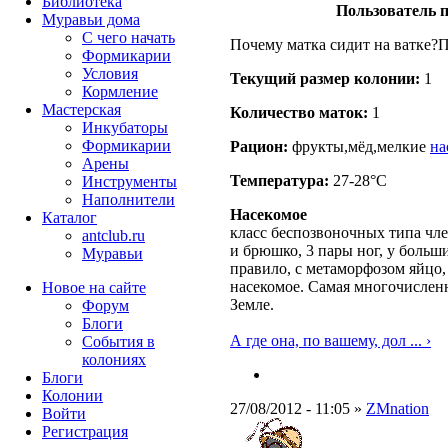
Библиотека
Пользователь п
Муравьи дома
С чего начать
Почему матка сидит на ватке?П
Формикарии
Условия
Текущий размер кoлонии:
1
Кормление
Мастерская
Количество маток:
1
Инкубаторы
Формикарии
Рацион:
фрукты,мёд,мелкие
на
Арены
Температура:
27-28°C
Инструменты
Наполнители
Насекомое
Каталог
класс беспозвоночных типа чле
antclub.ru
и брюшко, 3 пары ног, у больш
Муравьи
правило, с метаморфозом яйцо,
насекомое. Самая многочислен
Новое на сайте
Земле.
Форум
Блоги
А где она, по вашему, дол ... ›
События в
колониях
Блоги
Колонии
27/08/2012 - 11:05 »
ZMnation
Войти
Peгиcтpaция