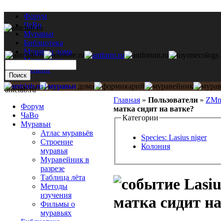
Форум
ЧаВо
Муравьи
Библиотека
Муравьи дома
Мастерская
Каталог
antclub.ru
Главная
»
Пользователи
»
ZMn
Форум
матка сидит на ватке?
ЧаВо
Категории
Муравьи
Атлас муравьёв
Species: Lasius niger
Строение
Колония
муравья
Муравейник в
разрезе
Таблица лёта
Lasiu
Методы
изучения
матка сидит на
Фильмы о
муравьях