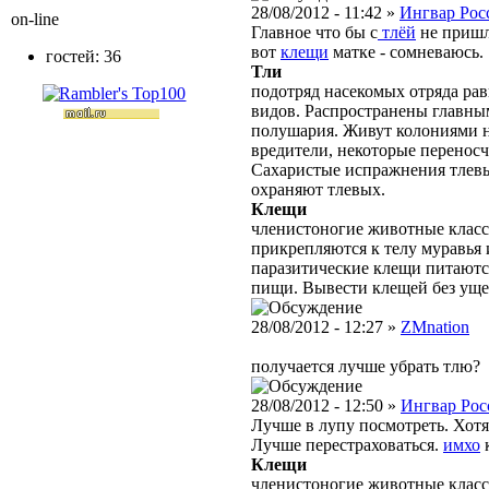
28/08/2012 - 11:42 »
Ингвар Рос
on-line
Главное что бы с
тлёй
не приш
вот
клещи
матке - сомневаюсь.
гостей: 36
Тли
подотряд насекомых отряда рав
видов. Распространены главны
полушария. Живут колониями н
вредители, некоторые переносч
Сахаристые испражнения тлевы
охраняют тлевых.
Клещи
членистоногие животные класс
прикрепляются к телу муравья 
паразитические клещи питаютс
пищи. Вывести клещей без уще
28/08/2012 - 12:27 »
ZMnation
получается лучше убрать тлю?
28/08/2012 - 12:50 »
Ингвар Рос
Лучше в лупу посмотреть. Хотя
Лучше перестраховаться.
имхо
к
Клещи
членистоногие животные класс