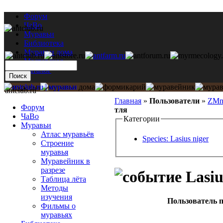
Форум
ЧаВо
Муравьи
Библиотека
Муравьи дома
Мастерская
Каталог
antclub.ru
Главная
»
Пользователи
»
ZMn
Форум
тля
ЧаВо
Категории
Муравьи
Атлас муравьёв
Species: Lasius niger
Строение
муравья
Муравейник в
разрезе
Lasiu
Таблица лёта
Методы
изучения
Пользователь п
Фильмы о
муравьях