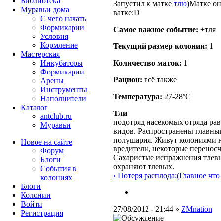
Библиотека
Запустил к матке
тлю
)Матке он
Муравьи дома
ватке:D
С чего начать
Формикарии
Самое важное событие:
+тля
Условия
Кормление
Текущий размер кoлонии:
1
Мастерская
Инкубаторы
Количество маток:
1
Формикарии
Рацион:
всё также
Арены
Инструменты
Температура:
27-28°C
Наполнители
Каталог
Тли
antclub.ru
подотряд насекомых отряда рав
Муравьи
видов. Распространены главны
полушария. Живут колониями н
Новое на сайте
вредители, некоторые переносч
Форум
Сахаристые испражнения тлевы
Блоги
охраняют тлевых.
События в
‹ Потеря расплода:(
Главное что б
колониях
Блоги
Колонии
Войти
27/08/2012 - 21:44 »
ZMnation
Peгиcтpaция