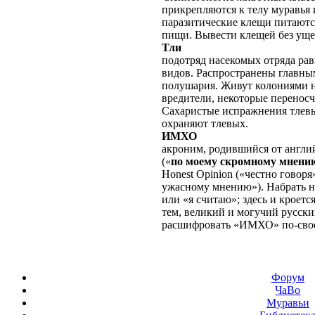
прикрепляются к телу муравья 
паразитические клещи питаютс
пищи. Вывести клещей без уще
Тли
подотряд насекомых отряда рав
видов. Распространены главны
полушария. Живут колониями н
вредители, некоторые переносч
Сахаристые испражнения тлевы
охраняют тлевых.
ИМХО
акроним, родившийся от англ
(«
по моему скромному мнени
Honest Opinion («честно говоря»
ужасному мнению»). Набрать 
или «я считаю»; здесь и кроетс
тем, великий и могучий русски
расшифровать «ИМХО» по-свое
Форум
ЧаВо
Муравьи