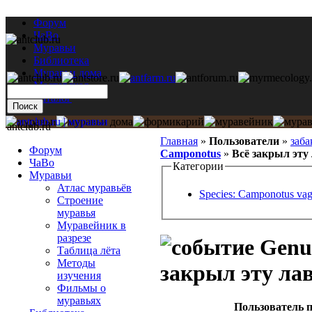
Форум
ЧаВо
Муравьи
Библиотека
Муравьи дома
Мастерская
Каталог
antclub.ru
Главная
»
Пользователи
»
заба
Форум
Camponotus
»
Всё закрыл эту
ЧаВо
Категории
Муравьи
Атлас муравьёв
Species: Camponotus va
Строение
муравья
Муравейник в
разрезе
Genus
Таблица лёта
Методы
закрыл эту ла
изучения
Фильмы о
муравьях
Пользователь п