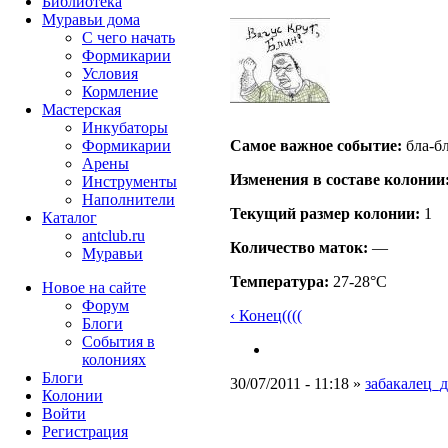
Библиотека
Муравьи дома
С чего начать
Формикарии
Условия
Кормление
Мастерская
Инкубаторы
Формикарии
Самое важное событие:
бла-б
Арены
Изменения в составе кoлонии
Инструменты
Наполнители
Текущий размер кoлонии:
1
Каталог
antclub.ru
Количество маток:
—
Муравьи
Температура:
27-28°C
Новое на сайте
Форум
‹ Конец((((
Блоги
События в
колониях
Блоги
30/07/2011 - 11:18 »
забакалец_д
Колонии
Войти
Peгиcтpaция