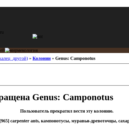
калец_другой)
»
Колонии
»
Genus: Camponotus
Genus: Camponotus
Пользователь прекратил вести эту колонию.
[965] carpenter ants, кампонотусы, муравьи-древоточцы, сах