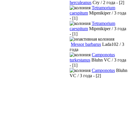
herculeanus
Cry / 2 года - [2]
Tetramorium
caespitum
Mipmikiper / 3 года
- [1]
Tetramorium
caespitum
Mipmikiper / 3 года
- [1]
Messor barbarus
Lada102 / 3
года
Camponotus
turkestanus
Bluhn VC / 3 года
- [1]
Camponotus
Bluhn
VC / 3 года - [2]