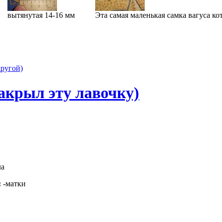
вытянутая 14-16 мм
Эта самая маленькая самка вагуса кот
другой)
закрыл эту лавочку)
ла
:
-матки