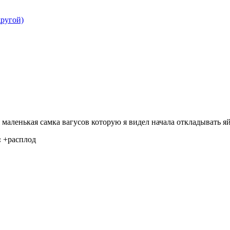
другой)
маленькая самка вагусов которую я видел начала откладывать яй
:
+расплод