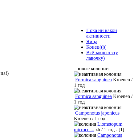
Пока ни какой
активности
Яйца
Конец((((
Всё закрыл эту
лавочку)
новые колонии
ца!)
Formica sanguinea
Kroenen /
1 год
Formica sanguinea
Kroenen /
1 год
Camponotus japonicus
Kroenen / 1 год
Liometopum
microce ...
zh / 1 год - [1]
Camponotus