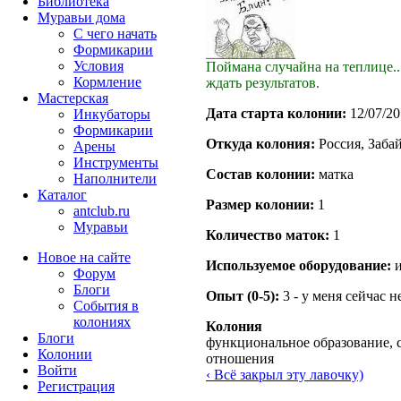
Библиотека
Муравьи дома
С чего начать
Формикарии
Условия
Поймана случайна на теплице..
Кормление
ждать результатов.
Мастерская
Дата старта кoлонии:
12/07/20
Инкубаторы
Формикарии
Откуда кoлония:
Россия, Заба
Арены
Инструменты
Состав кoлонии:
матка
Наполнители
Каталог
Размер кoлонии:
1
antclub.ru
Муравьи
Количество маток:
1
Новое на сайте
Используемое оборудование:
и
Форум
Блоги
Опыт (0-5):
3 - у меня сейчас 
События в
колониях
Колония
Блоги
функциональное образование, 
Колонии
отношения
Войти
‹ Всё закрыл эту лавочку)
Peгиcтpaция