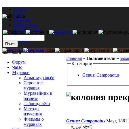
Форум
ЧаВо
Муравьи
Библиотека
Муравьи дома
Мастерская
Каталог
antclub.ru
Главная
»
Пользователи
»
заба
Форум
Категории
ЧаВо
Муравьи
Genus: Camponotus
Атлас муравьёв
Строение
муравья
Муравейник в
разрезе
Таблица лёта
Методы
изучения
Фильмы о
Genus: Camponotus
Mayr, 1861
муравьях