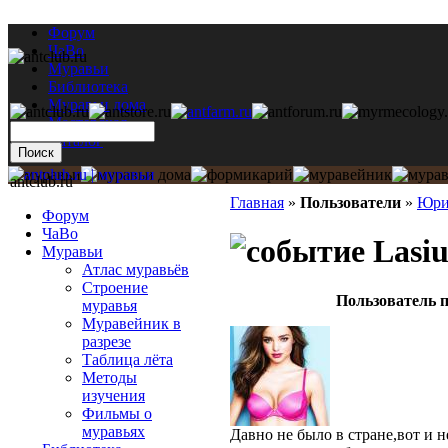
Форум
ЧаВо
Муравьи
Библиотека
Муравьи дома
Мастерская
Каталог
antclub.ru
Главная
»
Пользователи
»
Юр
Форум
ЧаВо
Lasiu
Муравьи
Атлас муравьёв
Строение
Пользователь п
муравья
Муравейник в
разрезе
Таблица лёта
Методы
изучения
Фильмы о
муравьях
Давно не было в стране,вот и н