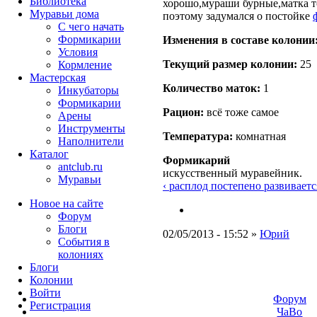
Библиотека
хорошо,мураши бурные,матка т
Муравьи дома
поэтому задумался о постойке
С чего начать
Формикарии
Изменения в составе кoлонии
Условия
Текущий размер кoлонии:
25
Кормление
Мастерская
Количество маток:
1
Инкубаторы
Формикарии
Рацион:
всё тоже самое
Арены
Инструменты
Температура:
комнатная
Наполнители
Каталог
Формикарий
antclub.ru
искусственный муравейник.
Муравьи
‹ расплод постепено развиваетс
Новое на сайте
Форум
Блоги
02/05/2013 - 15:52 »
Юрий
События в
колониях
Блоги
Колонии
Войти
Форум
Peгиcтpaция
ЧаВо