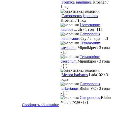
Formica sanguinea
Kroenen /
1 год
Camponotus japonicus
Kroenen / 1 год
Liometopum
microce ...
zh / 1 год - [1]
Camponotus
herculeanus
Cry / 2 года - [2]
Tetramorium
caespitum
Mipmikiper / 3 года
- [1]
Tetramorium
caespitum
Mipmikiper / 3 года
- [1]
Messor barbarus
Lada102 / 3
года
Camponotus
turkestanus
Bluhn VC / 3 года
- [1]
Camponotus
Bluhn
VC / 3 года - [2]
Сообщить об ошибке