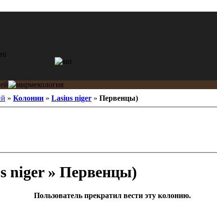
ий
»
Колонии
»
Lasius niger
»
Первенцы)
s niger » Первенцы)
Пользователь прекратил вести эту колонию.