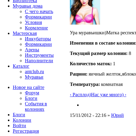
Библиотека
Муравьи дома
С чего начать
Формикарии
Условия
Кормление
Ура муравьишки)Матка респект
Мастерская
Инкубаторы
Изменения в составе кoлонии
Формикарии
Арены
Текущий размер кoлонии:
8
Инструменты
Наполнители
Количество маток:
1
Каталог
antclub.ru
Рацион:
яичный желток,яблоко
Муравьи
Температура:
комнатная
Новое на сайте
Форум
‹ Расплод)
Нас уже много) ›
Блоги
События в
колониях
Блоги
15/11/2012 - 22:16 »
Юрий
Колонии
Войти
Peгиcтpaция