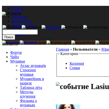
Форум
ЧаВо
Муравьи
Библиотека
Муравьи дома
Мастерская
Каталог
antclub.ru
Главная
»
Пользователи
»
Юр
Форум
Категории
ЧаВо
Муравьи
Колония
Атлас муравьёв
Семья
Строение
муравья
Муравейник в
разрезе
Lasiu
Таблица лёта
Методы
изучения
Фильмы о
муравьях