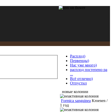
Расплод)
Первенцы)
Нас уже много)
расплод постепено ра
...
Всё отлично)
Отпустил
новые колонии
Formica sanguinea
Kroenen /
1 год