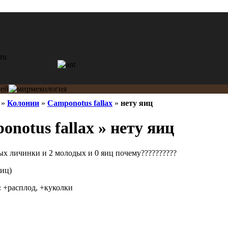
»
Колонии
»
Camponotus fallax
»
нету яиц
notus fallax » нету яиц
лых личинки и 2 молодых и 0 яиц почему??????????
иц)
:
+расплод, +куколки