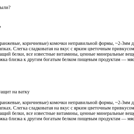
были?
?
оранжевые, коричневые) комочки неправильной формы, ~2-3мм 
лапках. Слегка сладковатая на вкус с ярким цветочным привкус
ащий белки, все известные витамины, ценные минеральные вещ
жка близка к другим богатым белком пищевым продуктам — мясу
ащит на ватку
оранжевые, коричневые) комочки неправильной формы, ~2-3мм 
лапках. Слегка сладковатая на вкус с ярким цветочным привкус
ащий белки, все известные витамины, ценные минеральные вещ
жка близка к другим богатым белком пищевым продуктам — мясу