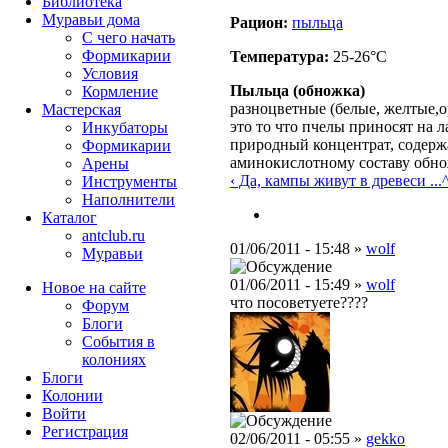
Библиотека
Муравьи дома
Рацион:
пыльца
С чего начать
Формикарии
Температура:
25-26°C
Условия
Пыльца (обножка)
Кормление
разноцветные
(белые, желтые,
Мастерская
это то что пчелы приносят на 
Инкубаторы
природный концентрат, содерж
Формикарии
аминокислотному составу обно
Арены
‹ Да, кампы живут в древеси ...
Инструменты
Наполнители
Каталог
antclub.ru
01/06/2011 - 15:48 »
wolf
Муравьи
01/06/2011 - 15:49 »
wolf
Новое на сайте
что посоветуете????
Форум
Блоги
События в
колониях
Блоги
Колонии
Войти
Peгиcтpaция
02/06/2011 - 05:55 »
gekko