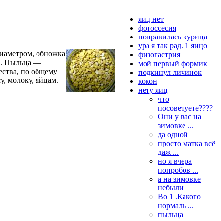
яиц нет
фотоссесия
понравилась курица
ура я так рад. 1 яицо
диаметром, обножка
физогастрия
ом. Пыльца —
мой первый формик
ества, по общему
подкинул личинок
, молоку, яйцам.
кокон
нету яиц
что
посоветуете????
Они у вас на
зимовке ...
да одной
просто матка всё
даж ...
но я вчера
попробов ...
а на зимовке
небыли
Во 1 .Какого
нормаль ...
пыльца