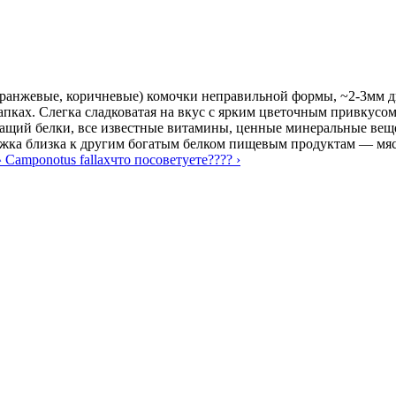
оранжевые, коричневые) комочки неправильной формы, ~2-3мм 
лапках. Слегка сладковатая на вкус с ярким цветочным привкус
ащий белки, все известные витамины, ценные минеральные вещ
жка близка к другим богатым белком пищевым продуктам — мясу
^ Camponotus fallax
что посоветуете???? ›