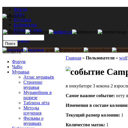
Форум
ЧаВо
Муравьи
Библиотека
Муравьи дома
Мастерская
Каталог
antclub.ru
Главная
»
Пользователи
»
wolf
Форум
ЧаВо
Campo
Муравьи
Атлас муравьёв
Строение
в инкубаторе 3 кокона 2 взрос
муравья
Муравейник в
Самое важное событие:
нету я
разрезе
Таблица лёта
Изменения в составе кoлонии
Методы
изучения
Текущий размер кoлонии:
1
Фильмы о
муравьях
Количество маток:
1