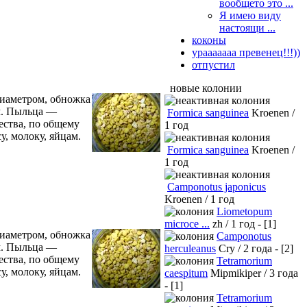
вообщето это ...
Я имею виду
настоящи ...
коконы
урааааааа превенец!!!))
отпустил
новые колонии
диаметром, обножка
ом. Пыльца —
Formica sanguinea
Kroenen /
ества, по общему
1 год
, молоку, яйцам.
Formica sanguinea
Kroenen /
1 год
Camponotus japonicus
Kroenen / 1 год
Liometopum
microce ...
zh / 1 год - [1]
диаметром, обножка
Camponotus
ом. Пыльца —
herculeanus
Cry / 2 года - [2]
ества, по общему
Tetramorium
, молоку, яйцам.
caespitum
Mipmikiper / 3 года
- [1]
Tetramorium