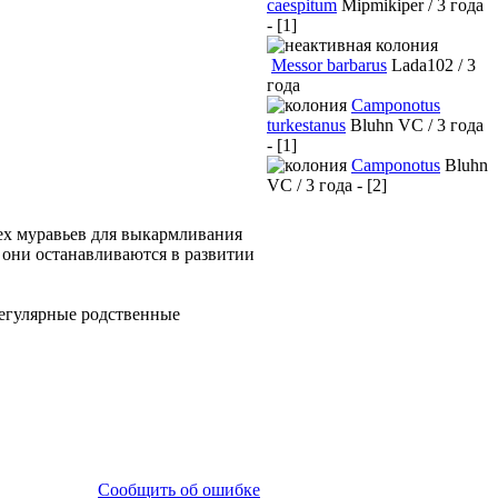
caespitum
Mipmikiper / 3 года
- [1]
Messor barbarus
Lada102 / 3
года
Camponotus
turkestanus
Bluhn VC / 3 года
- [1]
Camponotus
Bluhn
VC / 3 года - [2]
сех муравьев для выкармливания
о они останавливаются в развитии
регулярные родственные
Сообщить об ошибке