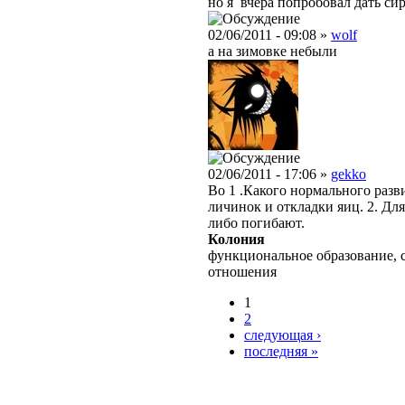
но я вчера попробовал дать си
02/06/2011 - 09:08 »
wolf
а на зимовке небыли
02/06/2011 - 17:06 »
gekko
Во 1 .Какого нормального раз
личинок и откладки яиц. 2. Дл
либо погибают.
Колония
функциональное образование, 
отношения
1
2
следующая ›
последняя »