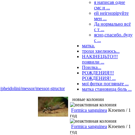
я написав одне
смс н ...
ей неігноріруйте
мен ...
Да нормально всё
с т ...
ясно,спасибо..буду
с ...
матка.
трохи хвелююсь...
НАКІНЕЦЬТО!!!
появили ...
Поилка...
РОЖДЕНИЯ!!!
РОЖДЕНИЯ! ...
мої фотки погляньте ...
/pheidolini/messor/messor-structor
матка становица боль ...
новые колонии
Formica sanguinea
Kroenen / 1
год
Formica sanguinea
Kroenen / 1
год