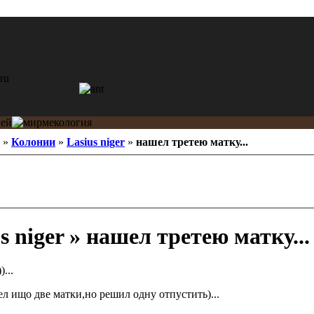
»
Колонии
»
Lasius niger
»
нашел третею матку...
s niger » нашел третею матку...
...
л ищо две матки,но решил одну отпустить)...