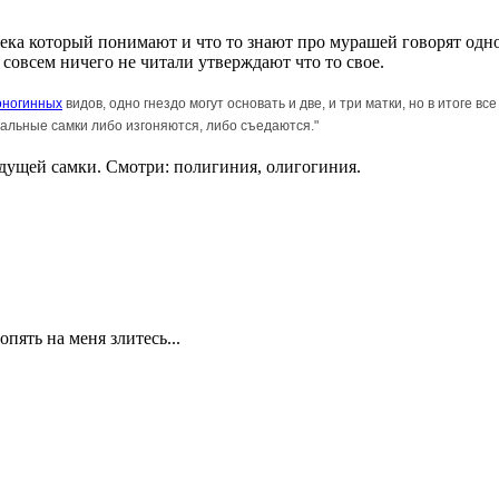
овека который понимают и что то знают про мурашей говорят одно
 совсем ничего не читали утверждают что то свое.
оногинных
видов, одно гнездо могут основать и две, и три матки, но в итоге вс
альные самки либо изгоняются, либо съедаются."
адущей самки. Смотри: полигиния, олигогиния.
опять на меня злитесь...