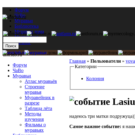
Форум
ЧаВо
Муравьи
Библиотека
Муравьи дома
Мастерская
Каталог
antclub.ru
Главная
»
Пользователи
»
vova
Форум
Категории
ЧаВо
Муравьи
Колония
Атлас муравьёв
Строение
муравья
Муравейник в
Lasiu
разрезе
Таблица лёта
Методы
надеюсь три матки подружуца)))
изучения
Фильмы о
Самое важное событие:
я наше
муравьях