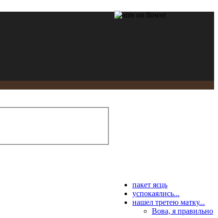
пакет яєць
успокаялись...
нашел третею матку...
Вова, я правильно