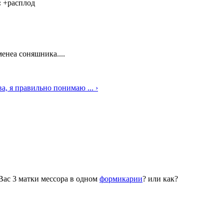
:
+расплод
менеа соняшника....
а, я правильно понимаю ... ›
Вас 3 матки мессора в одном
формикарии
? или как?