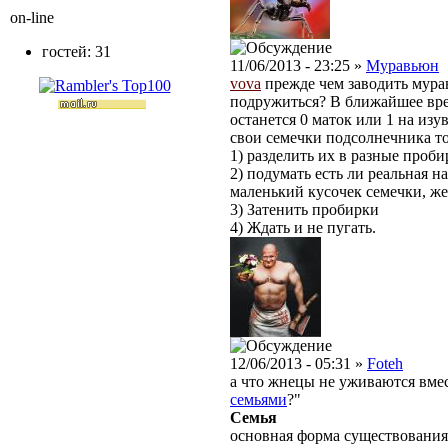
on-line
гостей: 31
11/06/2013 - 23:25 »
Муравьюн
vova
прежде чем заводить мурав
подружиться? В ближайшее врем
останется 0 маток или 1 на из
свои семечки подсолнечника тож
1) разделить их в разные проб
2) подумать есть ли реальная н
маленький кусочек семечки, же
3) Затенить пробирки
4) Ждать и не пугать.
12/06/2013 - 05:31 »
Foteh
а что жнецы не уживаются вмес
семьями
?"
Семья
основная форма существования