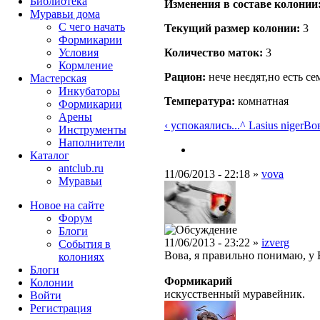
Библиотека
Изменения в составе кoлонии
Муравьи дома
С чего начать
Текущий размер кoлонии:
3
Формикарии
Условия
Количество маток:
3
Кормление
Рацион:
нече неєдят,но есть се
Мастерская
Инкубаторы
Температура:
комнатная
Формикарии
Арены
‹ успокаялись...
^ Lasius niger
Вов
Инструменты
Наполнители
Каталог
antclub.ru
11/06/2013 - 22:18 »
vova
Муравьи
Новое на сайте
Форум
Блоги
11/06/2013 - 23:22 »
izverg
События в
Вова, я правильно понимаю, у 
колониях
Блоги
Формикарий
Колонии
искусственный муравейник.
Войти
Peгиcтpaция