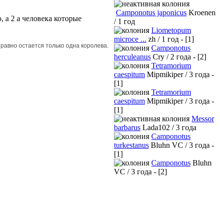
Camponotus japonicus
Kroenen
, а 2 а человека которые
/ 1 год
Liometopum
microce ...
zh / 1 год - [1]
е равно остается только одна королева.
Camponotus
herculeanus
Cry / 2 года - [2]
Tetramorium
caespitum
Mipmikiper / 3 года -
[1]
Tetramorium
caespitum
Mipmikiper / 3 года -
[1]
Messor
barbarus
Lada102 / 3 года
Camponotus
turkestanus
Bluhn VC / 3 года -
[1]
Camponotus
Bluhn
VC / 3 года - [2]