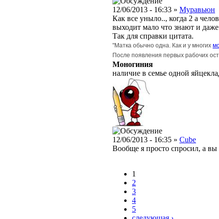
12/06/2013 - 16:33 »
Муравьюн
Как все уныло.., когда 2 а чел
выходит мало что знают и даже
Так для справки цитата.
"Матка обычно одна. Как и у многих
м
После появления первых рабочих ост
Моногиния
наличие в семье одной яйцекл
12/06/2013 - 16:35 »
Cube
Вообще я просто спросил, а вы 
1
2
3
4
5
следующая ›