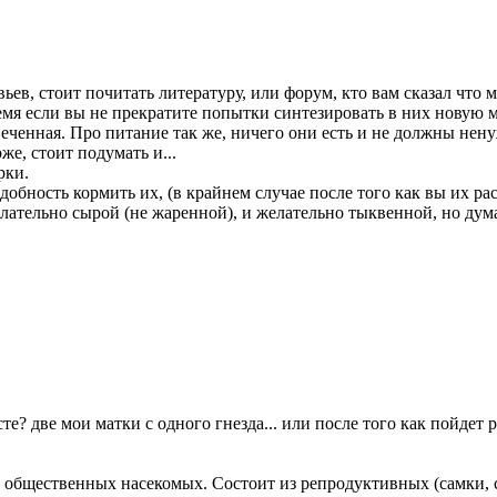
ьев, стоит почитать литературу, или форум, кто вам сказал что 
я если вы не прекратите попытки синтезировать в них новую м
увеченная. Про питание так же, ничего они есть и не должны нен
е, стоит подумать и...
ирки.
адобность кормить их, (в крайнем случае после того как вы их ра
лательно сырой (не жаренной), и желательно тыквенной, но дум
те? две мои матки с одного гнезда... или после того как пойдет
 общественных насекомых. Состоит из репродуктивных (самки,