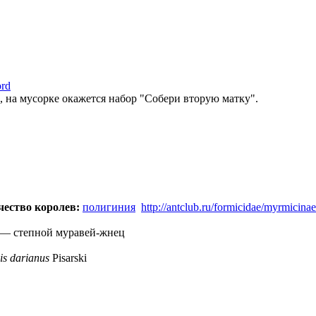
ord
д, на мусорке окажется набор "Собери вторую матку".
ество королев:
полигиния
http://antclub.ru/formicidae/myrmicinae
—
степной муравей-жнец
is darianus
Pisarski