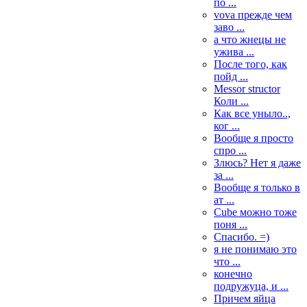
по ...
vova прежде чем
заво ...
а что жнецы не
ужива ...
После того, как
пойд ...
Messor structor
Коли ...
Как все уныло..,
ког ...
Вообще я просто
спро ...
Злюсь? Нет я даже
за ...
Вообще я только в
ат ...
Cube можно тоже
поня ...
Спасибо. =)
я не понимаю это
что ...
конечно
подружуца, и ...
Причем яйца