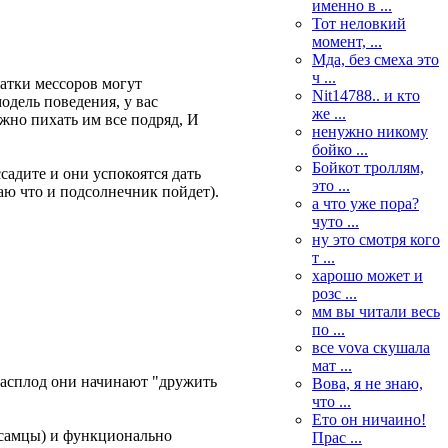
именно в ...
Тот неловкий
момент, ...
Мда, без смеха это
ч ...
матки мессоров могут
Nit14788.. и кто
одель поведения, у вас
же ...
ужно пихать им все подряд, И
ненужно никому
бойко ...
Бойкот троллям,
ссадите и они успокоятся дать
это ...
аю что и подсолнечник пойдет).
а что уже пора?
чуто ...
ну это смотря кого
т ...
харошо может и
розс ...
мм вы читали весь
по ...
все vova скушала
мат ...
 расплод они начинают "дружить
Вова, я не знаю,
что ...
Ето он ничаино!
 самцы) и функционально
Прас ...