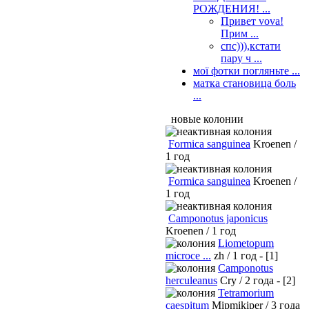
РОЖДЕНИЯ! ...
Привет vova!
Прим ...
спс))),кстати
пару ч ...
мої фотки погляньте ...
матка становица боль
...
новые колонии
Formica sanguinea
Kroenen /
1 год
Formica sanguinea
Kroenen /
1 год
Camponotus japonicus
Kroenen / 1 год
Liometopum
microce ...
zh / 1 год - [1]
Camponotus
herculeanus
Cry / 2 года - [2]
Tetramorium
caespitum
Mipmikiper / 3 года