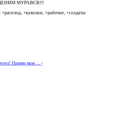
ЕНИМ МУРАВЄВ!!!
:
+расплод, +куколки, +рабочие, +солдаты
vova! Прими мои ... ›