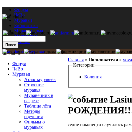
Форум
ЧаВо
Муравьи
Библиотека
Муравьи дома
Мастерская
Каталог
antclub.ru
Главная
»
Пользователи
»
vova
Форум
Категории
ЧаВо
Муравьи
Колония
Атлас муравьёв
Строение
муравья
Муравейник в
Lasi
разрезе
Таблица лёта
РОЖДЕНИЯ!!!.
Методы
изучения
Фильмы о
седне наконецто случилось ражд
муравьях