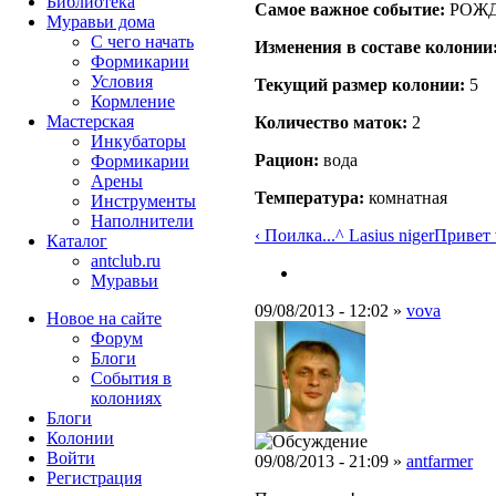
Библиотека
Самое важное событие:
РОЖД
Муравьи дома
С чего начать
Изменения в составе кoлонии
Формикарии
Условия
Текущий размер кoлонии:
5
Кормление
Мастерская
Количество маток:
2
Инкубаторы
Рацион:
вода
Формикарии
Арены
Температура:
комнатная
Инструменты
Наполнители
‹ Поилка...
^ Lasius niger
Привет 
Каталог
antclub.ru
Муравьи
09/08/2013 - 12:02 »
vova
Новое на сайте
Форум
Блоги
События в
колониях
Блоги
Колонии
Войти
09/08/2013 - 21:09 »
antfarmer
Peгиcтpaция