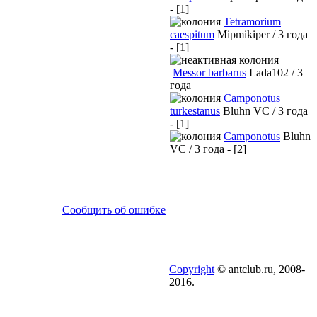
- [1]
Tetramorium
caespitum
Mipmikiper / 3 года
- [1]
Messor barbarus
Lada102 / 3
года
Camponotus
turkestanus
Bluhn VC / 3 года
- [1]
Camponotus
Bluhn
VC / 3 года - [2]
Сообщить об ошибке
Copyright
© antclub.ru, 2008-
2016.