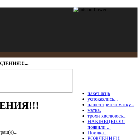
ЕНИЯ!!!...
пакет яєць
успокаялись...
ДЕНИЯ!!!
нашел третею матку...
матка.
трохи хвелююсь...
НАКІНЕЦЬТО!!!
появили ...
аш)))...
Поилка...
РОЖДЕНИЯ!!!