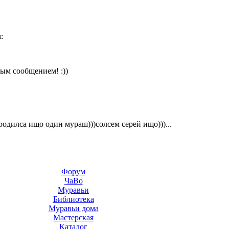
:
ым сообщением! :))
 родилса ищо один мураш)))солсем серей ищо)))...
Форум
ЧаВо
Муравьи
Библиотека
Муравьи дома
Мастерская
Каталог