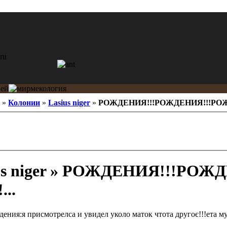
»
Колонии
»
Lasius niger
»
РОЖДЕНИЯ!!!РОЖДЕНИЯ!!!РОЖД
us niger » РОЖДЕНИЯ!!!РОЖ
..
ения:я присмотрелса и увидел уколо маток чтота другоє!!!ета мур