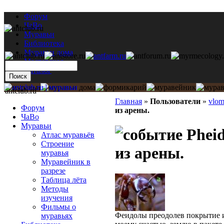
Форум
ЧаВо
Муравьи
Библиотека
Муравьи дома
Мастерская
Каталог
antclub.ru
Главная
»
Пользователи
»
vlo
Форум
из арены.
ЧаВо
Муравьи
Pheid
Атлас муравьёв
Строение
из арены.
муравья
Муравейник в
разрезе
Таблица лёта
Методы
изучения
Фильмы о
Феидолы преодолев покрытие из
муравьях