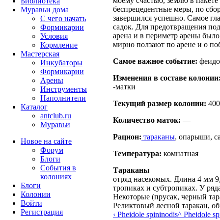
моему счастью, землю в пакете
Библиотека
беспрецедентные меры, по сбор
Муравьи дома
завершился успешно. Самое гла
С чего начать
садок. Для предотвращения по
Формикарии
арена и в периметр арены было
Условия
мирно ползают по арене и о п
Кормление
Мастерская
Самое важное событие:
феидо
Инкубаторы
Формикарии
Изменения в составе кoлонии
Арены
-матки
Инструменты
Наполнители
Текущий размер кoлонии:
400
Каталог
antclub.ru
Количество маток:
—
Муравьи
Рацион:
тараканы
, опарыши, с
Новое на сайте
Форум
Температура:
комнатная
Блоги
События в
Тараканы
колониях
отряд насекомых. Длина 4 мм 9
Блоги
тропиках и субтропиках. У ряд
Колонии
Некоторые (прусак, черный тар
Войти
Реликтовый лесной таракан, о
Peгиcтpaция
‹ Pheidole spininodis
^ Pheidole sp