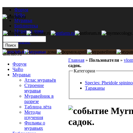
Форум
ЧаВо
Муравьи
Библиотека
Муравьи дома
Мастерская
Каталог
antclub.ru
Главная
»
Пользователи
»
vlo
Форум
садок.
ЧаВо
Категории
Муравьи
Атлас муравьёв
Species: Pheidole spinino
Строение
Тараканы
муравья
Муравейник в
разрезе
Таблица лёта
Myrmi
Методы
изучения
садок.
Фильмы о
муравьях