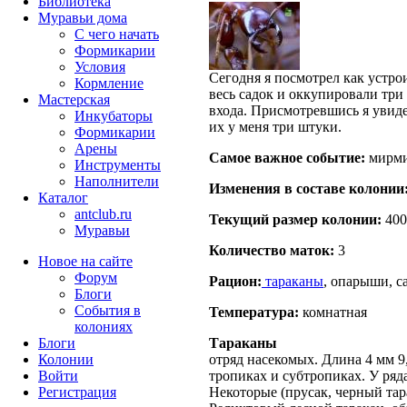
Библиотека
Муравьи дома
С чего начать
Формикарии
Условия
Сегодня я посмотрел как устро
Кормление
весь садок и оккупировали тр
Мастерская
входа. Присмотревшись я увиде
Инкубаторы
их у меня три штуки.
Формикарии
Арены
Самое важное событие:
мирми
Инструменты
Наполнители
Изменения в составе кoлонии
Каталог
antclub.ru
Текущий размер кoлонии:
400
Муравьи
Количество маток:
3
Новое на сайте
Форум
Рацион:
тараканы
, опарыши, с
Блоги
События в
Температура:
комнатная
колониях
Блоги
Тараканы
Колонии
отряд насекомых. Длина 4 мм 9
Войти
тропиках и субтропиках. У ряд
Peгиcтpaция
Некоторые (прусак, черный тар