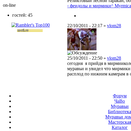
Реликтовый лесной таракан, о
on-line
‹ феидолы и мирмики
^ Myrmica
гостей: 45
22/10/2011 - 22:17 »
vlom28
25/10/2011 - 22:50 »
vlom28
сегодня я прийдя в мирмиикол
муравьи и увидел что мирмики
расплод по нижним камерам в 
Форум
ЧаВо
Муравьи
Библиотек
Муравьи до
Мастерска
Каталог