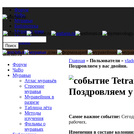
Форум
ЧаВо
Муравьи
Библиотека
Муравьи дома
Мастерская
Каталог
antclub.ru
Главная
»
Пользователи
»
vlad
Форум
Поздровляем у вас двойня.
ЧаВо
Муравьи
Tetra
Атлас муравьёв
Строение
Поздровляем у 
муравья
Муравейник в
разрезе
Таблица лёта
Методы
Самое важное событие:
Сегодн
изучения
рабочих.
Фильмы о
муравьях
Изменения в составе кoлонии