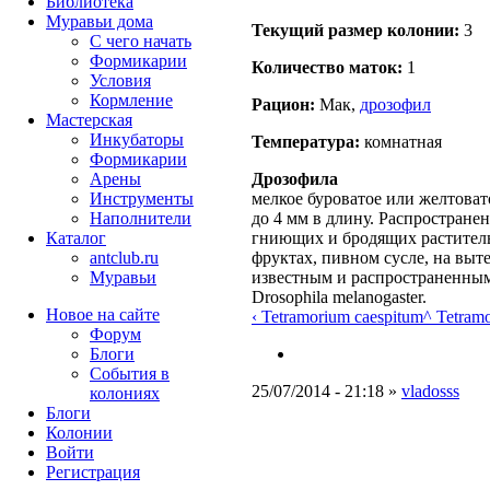
Библиотека
Муравьи дома
Текущий размер кoлонии:
3
С чего начать
Формикарии
Количество маток:
1
Условия
Кормление
Рацион:
Мак,
дрозофил
Мастерская
Инкубаторы
Температура:
комнатная
Формикарии
Дрозофила
Арены
мелкое буроватое или желтовато
Инструменты
до 4 мм в длину. Распростране
Наполнители
гниющих и бродящих раститель
Каталог
фруктах, пивном сусле, на выт
antclub.ru
известным и распространенным
Муравьи
Drosophila melanogaster.
Новое на сайте
‹ Tetramorium caespitum
^ Tetram
Форум
Блоги
События в
25/07/2014 - 21:18 »
vladosss
колониях
Блоги
Колонии
Войти
Peгиcтpaция