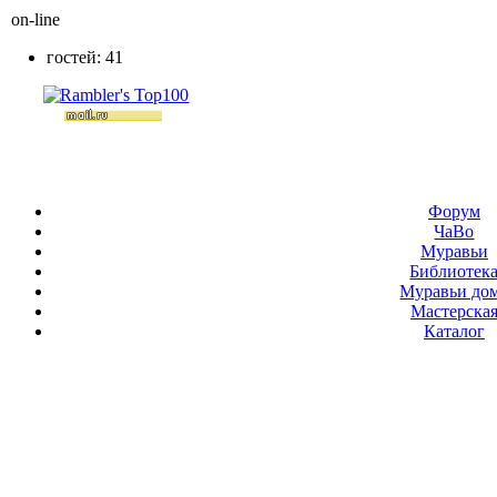
on-line
гостей: 41
Форум
ЧаВо
Муравьи
Библиотек
Муравьи до
Мастерска
Каталог