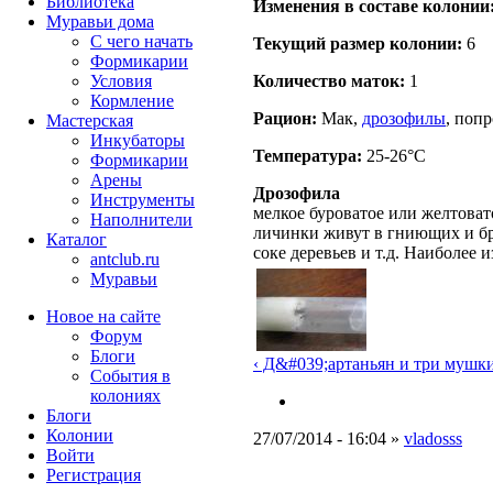
Библиотека
Изменения в составе кoлонии
Муравьи дома
С чего начать
Текущий размер кoлонии:
6
Формикарии
Условия
Количество маток:
1
Кормление
Рацион:
Мак,
дрозофилы
, поп
Мастерская
Инкубаторы
Температура:
25-26°C
Формикарии
Арены
Дрозофила
Инструменты
мелкое буроватое или желтоват
Наполнители
личинки живут в гниющих и бр
Каталог
соке деревьев и т.д. Наиболее
antclub.ru
Муравьи
Новое на сайте
Форум
Блоги
‹ Д&#039;артаньян и три мушки
События в
колониях
Блоги
Колонии
27/07/2014 - 16:04 »
vladosss
Войти
Peгиcтpaция