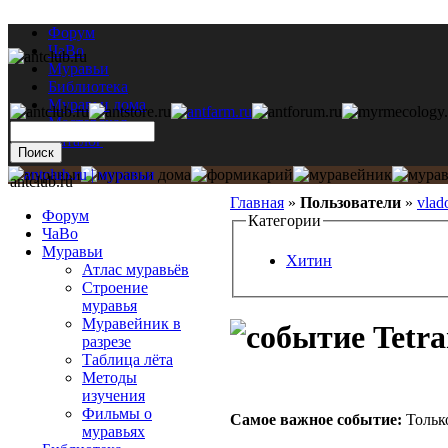
Форум
ЧаВо
Муравьи
Библиотека
Муравьи дома
Мастерская
Каталог
antclub.ru
Главная
»
Пользователи
»
vlad
Форум
Категории
ЧаВо
Муравьи
Хитин
Атлас муравьёв
Строение
муравья
Муравейник в
Tetra
разрезе
Таблица лёта
Методы
изучения
Фильмы о
Самое важное событие:
Только
муравьях