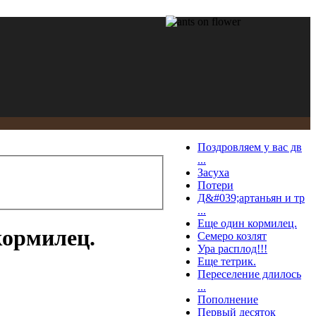
Поздровляем у вас дв
...
Засуха
Потери
Д&#039;артаньян и тр
...
Еще один кормилец.
кормилец.
Семеро козлят
Ура расплод!!!
Еще тетрик.
Переселение длилось
...
Пополнение
Первый десяток