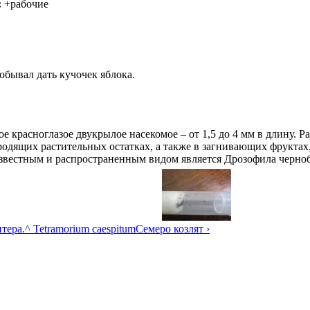
:
+рабочие
робывал дать кучочек яблока.
ое красноглазое двукрылое насекомое – от 1,5 до 4 мм в длину. 
одящих растительных остатках, а также в загнивающих фруктах
 известным и распространенным видом является Дрозофила чернобр
тера.
^ Tetramorium caespitum
Семеро козлят ›