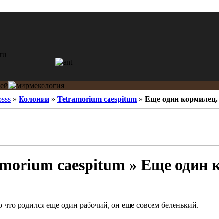
osss
»
Колонии
»
Tetramorium caespitum
»
Еще один кормилец.
morium caespitum » Еще один 
 что родился еще один рабочий, он еще совсем беленький.