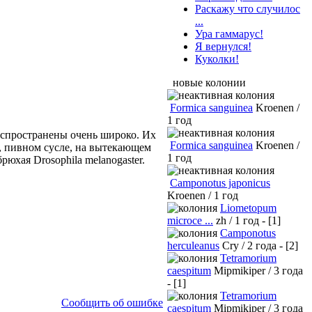
Раскажу что случилос
...
Ура гаммарус!
Я вернулся!
Куколки!
новые колонии
Formica sanguinea
Kroenen /
1 год
Распространены очень широко. Их
Formica sanguinea
Kroenen /
, пивном сусле, на вытекающем
1 год
юхая Drosophila melanogaster.
Camponotus japonicus
Kroenen / 1 год
Liometopum
microce ...
zh / 1 год - [1]
Camponotus
herculeanus
Cry / 2 года - [2]
Tetramorium
caespitum
Mipmikiper / 3 года
- [1]
Tetramorium
Сообщить об ошибке
caespitum
Mipmikiper / 3 года