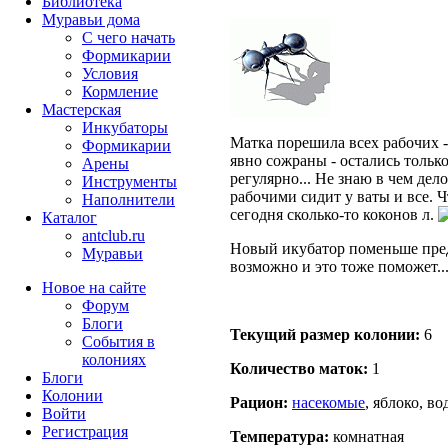
Библиотека
Муравьи дома
С чего начать
Формикарии
Условия
Кормление
Мастерская
Инкубаторы
Матка порешила всех рабочих -
Формикарии
явно сожраны - остались только
Арены
регулярно... Не знаю в чем дел
Инструменты
рабочими сидит у ваты и все. 
Наполнители
сегодня сколько-то коконов л.
Каталог
antclub.ru
Новый икубатор поменьше пред
Муравьи
возможно и это тоже поможет..
Новое на сайте
Форум
Блоги
Текущий размер кoлонии:
6
События в
колониях
Количество маток:
1
Блоги
Колонии
Рацион:
насекомые
, яблоко, во
Войти
Peгиcтpaция
Температура:
комнатная