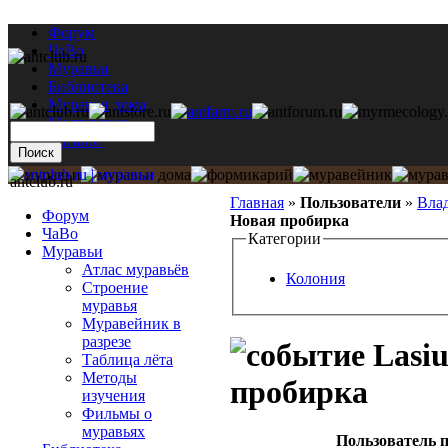
Форум
ЧаВо
Муравьи
Библиотека
Муравьи дома
Мастерская
Каталог
antclub.ru
Главная
»
Пользователи
»
Вла
Форум
Новая пробирка
ЧаВо
Категории
Муравьи
Атлас муравьёв
Колония
Строение
муравья
Муравейник в
разрезе
Lasiu
Таблица лёта
Методы
пробирка
изучения
Фильмы о
муравьях
Пользователь п