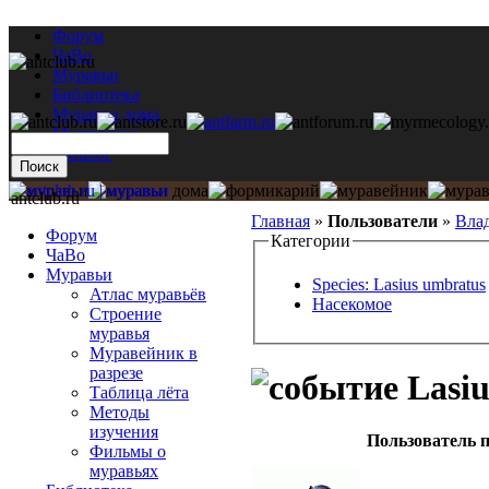
Форум
ЧаВо
Муравьи
Библиотека
Муравьи дома
Мастерская
Каталог
antclub.ru
Главная
»
Пользователи
»
Вла
Форум
Категории
ЧаВо
Муравьи
Species: Lasius umbratus
Атлас муравьёв
Насекомое
Строение
муравья
Муравейник в
разрезе
Lasiu
Таблица лёта
Методы
изучения
Пользователь п
Фильмы о
муравьях