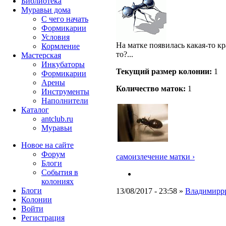
Библиотека
Муравьи дома
С чего начать
Формикарии
Условия
На матке появилась какая-то к
Кормление
то?...
Мастерская
Инкубаторы
Текущий размер кoлонии:
1
Формикарии
Арены
Количество маток:
1
Инструменты
Наполнители
Каталог
antclub.ru
Муравьи
Новое на сайте
Форум
самоизлечение матки ›
Блоги
События в
колониях
Блоги
13/08/2017 - 23:58 »
Владимирр
Колонии
Войти
Peгиcтpaция