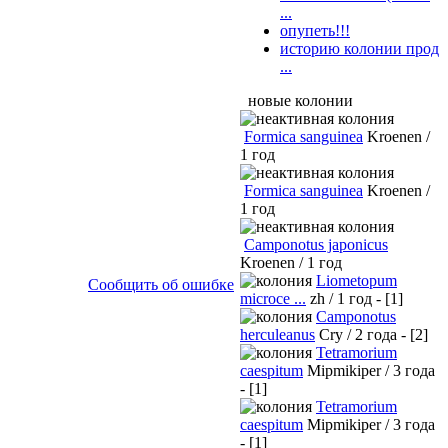
...
опупеть!!!
историю колонии прод
...
новые колонии
Formica sanguinea
Kroenen /
1 год
Formica sanguinea
Kroenen /
1 год
Camponotus japonicus
Kroenen / 1 год
Liometopum
Сообщить об ошибке
microce ...
zh / 1 год - [1]
Camponotus
herculeanus
Cry / 2 года - [2]
Tetramorium
caespitum
Mipmikiper / 3 года
- [1]
Tetramorium
caespitum
Mipmikiper / 3 года
- [1]