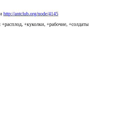
ри
http://antclub.org/node/4145
:
+расплод, +куколки, +рабочие, +солдаты