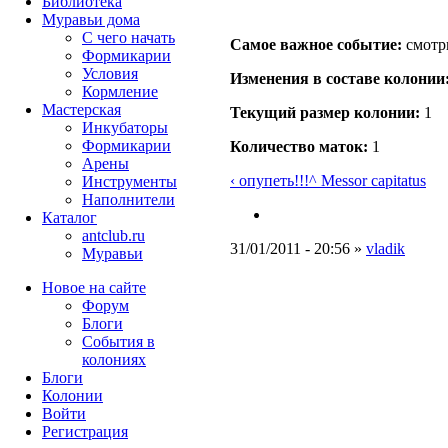
Библиотека
Муравьи дома
С чего начать
Самое важное событие:
смот
Формикарии
Условия
Изменения в составе кoлонии
Кормление
Мастерская
Текущий размер кoлонии:
1
Инкубаторы
Формикарии
Количество маток:
1
Арены
‹ опупеть!!!
^ Messor capitatus
Инструменты
Наполнители
Каталог
antclub.ru
31/01/2011 - 20:56 »
vladik
Муравьи
Новое на сайте
Форум
Блоги
События в
колониях
Блоги
Колонии
Войти
Peгиcтpaция