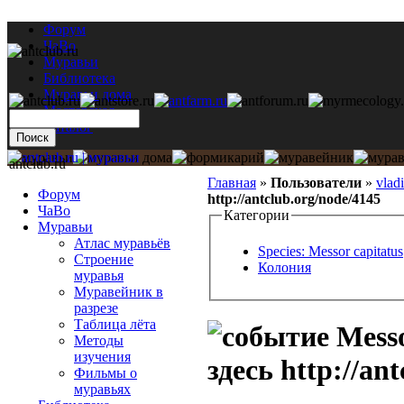
Форум
ЧаВо
Муравьи
Библиотека
Муравьи дома
Мастерская
Каталог
antclub.ru
Главная
»
Пользователи
»
vlad
Форум
http://antclub.org/node/4145
ЧаВо
Категории
Муравьи
Атлас муравьёв
Species: Messor capitatus
Строение
Колония
муравья
Муравейник в
разрезе
Таблица лёта
Messo
Методы
изучения
здесь http://an
Фильмы о
муравьях