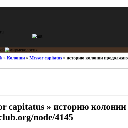
ik
»
Колонии
»
Messor capitatus
»
историю колонии продолжаю 
r capitatus » историю колони
tclub.org/node/4145