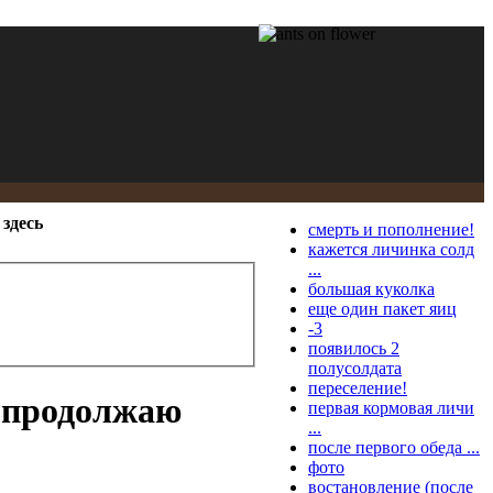
здесь
смерть и пополнение!
кажется личинка солд
...
большая куколка
еще один пакет яиц
-3
появилось 2
полусолдата
переселение!
и продолжаю
первая кормовая личи
...
после первого обеда ...
фото
востановление (после