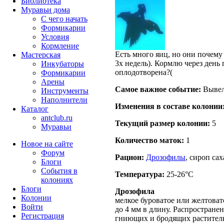
Библиотека
Муравьи дома
С чего начать
Формикарии
Условия
Кормление
Есть много яиц, но они почему
Мастерская
3х недель). Кормлю через день
Инкубаторы
оплодотворена?(
Формикарии
Арены
Самое важное событие:
Вывел
Инструменты
Наполнители
Изменения в составе кoлонии
Каталог
antclub.ru
Текущий размер кoлонии:
5
Муравьи
Количество маток:
1
Новое на сайте
Форум
Рацион:
Дрозофилы
, сироп са
Блоги
События в
Температура:
25-26°C
колониях
Блоги
Дрозофила
Колонии
мелкое буроватое или желтовато
Войти
до 4 мм в длину. Распростране
Peгиcтpaция
гниющих и бродящих раститель