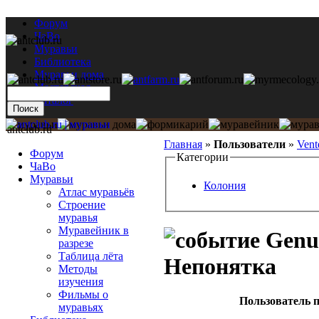
Форум
ЧаВо
Муравьи
Библиотека
Муравьи дома
Мастерская
Каталог
antclub.ru
Главная
»
Пользователи
»
Vent
Форум
Категории
ЧаВо
Муравьи
Колония
Атлас муравьёв
Строение
муравья
Муравейник в
Genus
разрезе
Таблица лёта
Непонятка
Методы
изучения
Фильмы о
Пользователь п
муравьях