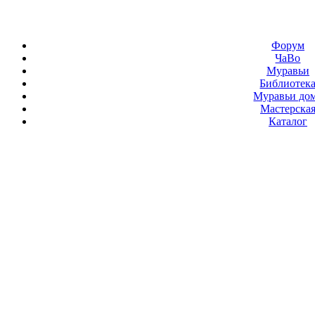
Форум
ЧаВо
Муравьи
Библиотек
Муравьи до
Мастерска
Каталог