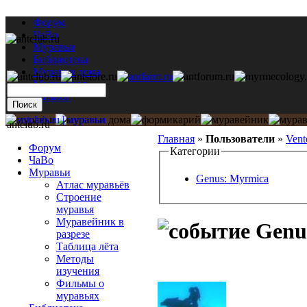
Форум
ЧаВо
Муравьи
Библиотека
Муравьи дома
Мастерская
Каталог
antclub.ru
Главная
»
Пользователи
»
Vent
Форум
Категории
ЧаВо
Муравьи
Genus: Myrmica
Атлас муравьёв
Строение
муравья
Муравейник в
Genus
разрезе
Таблица лёта
Методы
изучения
Фильмы о
муравьях