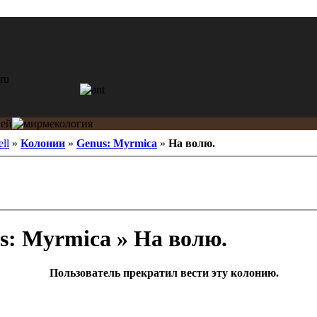
ell
»
Колонии
»
Genus: Myrmica
»
На волю.
: Myrmica » На волю.
Пользователь прекратил вести эту колонию.