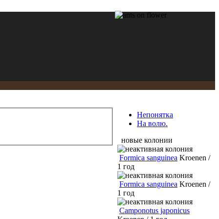
Непонятка
На волю.
новые колонии
Formica sanguinea
Kroenen /
1 год
Formica sanguinea
Kroenen /
1 год
Camponotus japonicus