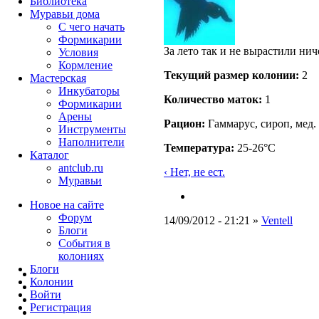
Библиотека
Муравьи дома
С чего начать
Формикарии
За лето так и не вырастили ниче
Условия
Кормление
Текущий размер кoлонии:
2
Мастерская
Инкубаторы
Количество маток:
1
Формикарии
Арены
Рацион:
Гаммарус, сироп, мед.
Инструменты
Наполнители
Температура:
25-26°C
Каталог
antclub.ru
‹ Нет, не ест.
Муравьи
Новое на сайте
Форум
14/09/2012 - 21:21 »
Ventell
Блоги
События в
колониях
Блоги
Колонии
Войти
Peгиcтpaция