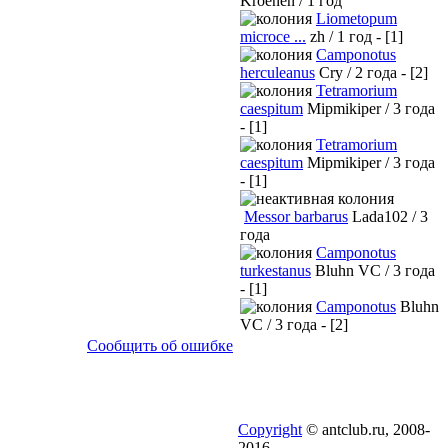
Kroenen / 1 год
Liometopum
microce ...
zh / 1 год - [1]
Camponotus
herculeanus
Cry / 2 года - [2]
Tetramorium
caespitum
Mipmikiper / 3 года
- [1]
Tetramorium
caespitum
Mipmikiper / 3 года
- [1]
Messor barbarus
Lada102 / 3
года
Camponotus
turkestanus
Bluhn VC / 3 года
- [1]
Camponotus
Bluhn
VC / 3 года - [2]
Сообщить об ошибке
Copyright
© antclub.ru, 2008-
2016.