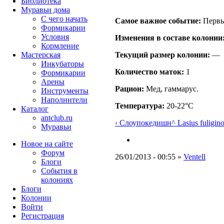
Библиотека
Муравьи дома
С чего начать
Самое важное событие:
Первый
Формикарии
Условия
Изменения в составе кoлонии
Кормление
Текущий размер кoлонии:
—
Мастерская
Инкубаторы
Количество маток:
1
Формикарии
Арены
Рацион:
Мед, гаммарус.
Инструменты
Наполнители
Температура:
20-22°C
Каталог
antclub.ru
‹ Слоупокедишн
^ Lasius fuligin
Муравьи
Новое на сайте
Форум
26/01/2013 - 00:55 »
Ventell
Блоги
События в
колониях
Блоги
Колонии
Войти
Peгиcтpaция