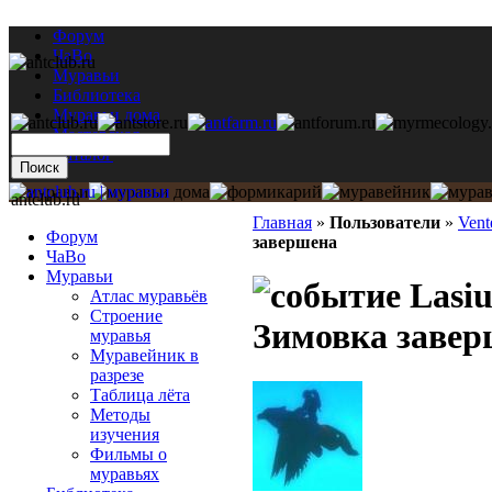
Форум
ЧаВо
Муравьи
Библиотека
Муравьи дома
Мастерская
Каталог
antclub.ru
Главная
»
Пользователи
»
Vent
Форум
завершена
ЧаВо
Муравьи
Lasius
Атлас муравьёв
Строение
Зимовка завер
муравья
Муравейник в
разрезе
Таблица лёта
Методы
изучения
Фильмы о
муравьях