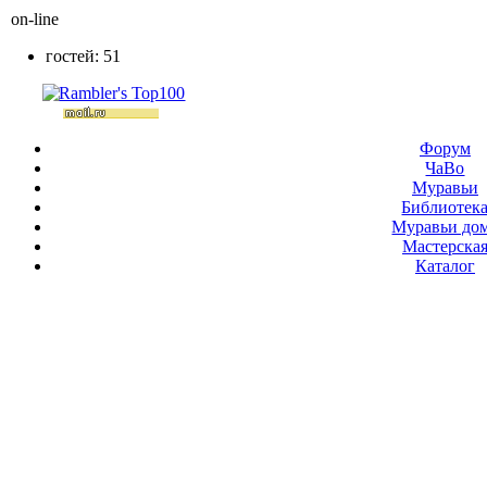
on-line
гостей: 51
Форум
ЧаВо
Муравьи
Библиотек
Муравьи до
Мастерска
Каталог