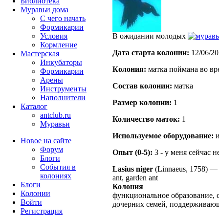
Библиотека
Муравьи дома
С чего начать
Формикарии
Условия
В ожидании молодых
Кормление
Дата старта кoлонии:
12/06/20
Мастерская
Инкубаторы
Кoлония:
матка поймана во вр
Формикарии
Арены
Состав кoлонии:
матка
Инструменты
Наполнители
Размер кoлонии:
1
Каталог
antclub.ru
Количество маток:
1
Муравьи
Используемое оборудование:
и
Новое на сайте
Форум
Опыт (0-5):
3 - у меня сейчас 
Блоги
События в
Lasius niger
(Linnaeus, 1758)
колониях
ant, garden ant
Блоги
Колония
Колонии
функциональное образование, 
Войти
дочерних семей, поддерживаю
Peгиcтpaция