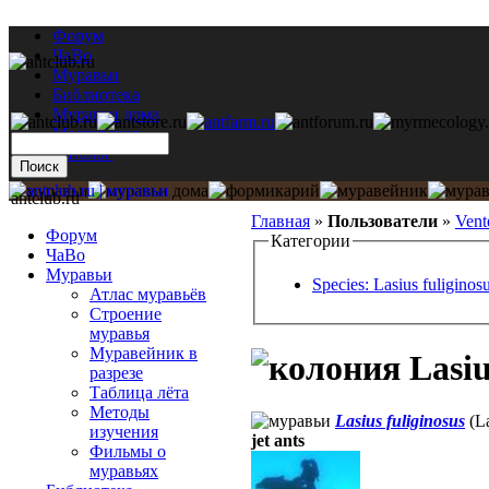
Форум
ЧаВо
Муравьи
Библиотека
Муравьи дома
Мастерская
Каталог
antclub.ru
Главная
»
Пользователи
»
Vent
Форум
Категории
ЧаВо
Муравьи
Species: Lasius fuliginos
Атлас муравьёв
Строение
муравья
Муравейник в
Lasiu
разрезе
Таблица лёта
Методы
Lasius fuliginosus
(La
изучения
jet ants
Фильмы о
муравьях