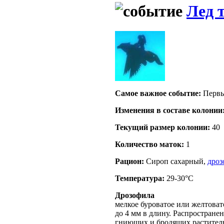
Лед 
Самое важное событие:
Первы
Изменения в составе кoлонии
Текущий размер кoлонии:
40
Количество маток:
1
Рацион:
Сироп сахарный,
дро
Температура:
29-30°C
Дрозофила
мелкое буроватое или желтовато
до 4 мм в длину. Распростране
гниющих и бродящих раститель