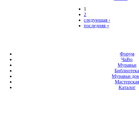
1
2
следующая ›
последняя »
Форум
ЧаВо
Муравьи
Библиотек
Муравьи до
Мастерска
Каталог