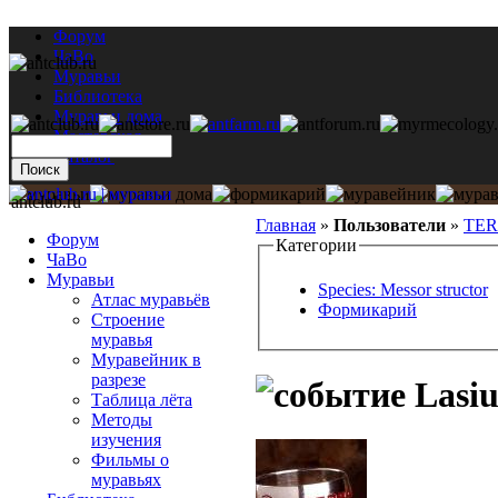
Форум
ЧаВо
Муравьи
Библиотека
Муравьи дома
Мастерская
Каталог
antclub.ru
Главная
»
Пользователи
»
TE
Форум
Категории
ЧаВо
Муравьи
Species: Messor structor
Атлас муравьёв
Формикарий
Строение
муравья
Муравейник в
разрезе
Lasiu
Таблица лёта
Методы
изучения
Фильмы о
муравьях