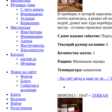
Библиотека
Муравьи дома
С чего начать
Формикарии
В пробирке в которой королева
Условия
почти кончилась, я решил ей п
Кормление
водой, думал они туда переберу
Мастерская
мусор - останки прошлых мушек
Инкубаторы
Самое важное событие:
Перез
Формикарии
Арены
Текущий размер кoлонии:
6
Инструменты
Наполнители
Количество маток:
1
Каталог
antclub.ru
Рацион:
Маленькие мушки
Муравьи
Температура:
комнатная
Новое на сайте
Форум
‹ На счёт мёда я даже не зн ...
^ 
Блоги
События в
колониях
Блоги
08/09/2013 - 19:47 »
TERRAN
Колонии
Войти
Peгиcтpaция