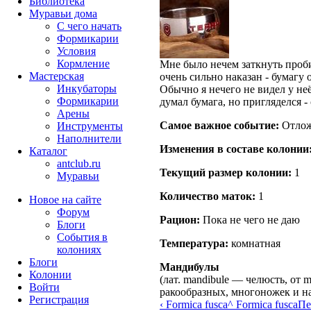
Библиотека
Муравьи дома
С чего начать
Формикарии
Условия
Кормление
Мне было нечем заткнуть пробир
Мастерская
очень сильно наказан - бумагу 
Инкубаторы
Обычно я нечего не видел у не
Формикарии
думал бумага, но пригляделся - 
Арены
Самое важное событие:
Отлож
Инструменты
Наполнители
Изменения в составе кoлонии
Каталог
antclub.ru
Текущий размер кoлонии:
1
Муравьи
Количество маток:
1
Новое на сайте
Форум
Рацион:
Пока не чего не даю
Блоги
События в
Температура:
комнатная
колониях
Блоги
Мандибулы
Колонии
(лат. mandibule — челюсть, от 
Войти
ракообразных, многоножек и н
Peгиcтpaция
‹ Formica fusca
^ Formica fusca
Пе