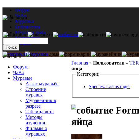
Форум
ЧаВо
Муравьи
Библиотека
Муравьи дома
Мастерская
Каталог
antclub.ru
Главная
»
Пользователи
»
TE
Форум
яйца
ЧаВо
Категории
Муравьи
Атлас муравьёв
Species: Lasius niger
Строение
муравья
Муравейник в
разрезе
Formi
Таблица лёта
Методы
яйца
изучения
Фильмы о
муравьях