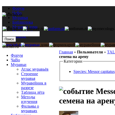
Форум
ЧаВо
Муравьи
Библиотека
Муравьи дома
Мастерская
Каталог
antclub.ru
Главная
»
Пользователи
»
TA
Форум
семена на арену
ЧаВо
Категории
Муравьи
Атлас муравьёв
Species: Messor capitatus
Строение
муравья
Муравейник в
разрезе
Messo
Таблица лёта
Методы
семена на арен
изучения
Фильмы о
муравьях