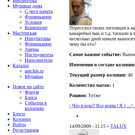
Библиотека
Муравьи дома
С чего начать
Формикарии
Условия
Кормление
Переселил своих питомцев в ми
Мастерская
канарейки мак и т.д. таскали в
Инкубаторы
несколько дней начали выносит
Формикарии
чему бы ето?
Арены
Самое важное событие:
Вынос
Инструменты
Наполнители
Изменения в составе кoлонии
Каталог
antclub.ru
Текущий размер кoлонии:
40
Муравьи
Количество маток:
1
Новое на сайте
Форум
Рацион:
Тотже
Блоги
События в
‹ Что плохо? Все норм.! Я т ...
^ 
колониях
Блоги
Колонии
Войти
14/09/2009 - 11:15 »
TALUY
Peгиcтpaция