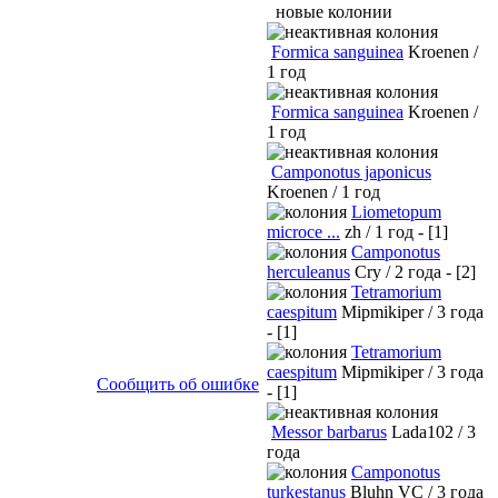
новые колонии
Formica sanguinea
Kroenen /
1 год
Formica sanguinea
Kroenen /
1 год
Camponotus japonicus
Kroenen / 1 год
Liometopum
microce ...
zh / 1 год - [1]
Camponotus
herculeanus
Cry / 2 года - [2]
Tetramorium
caespitum
Mipmikiper / 3 года
- [1]
Tetramorium
caespitum
Mipmikiper / 3 года
Сообщить об ошибке
- [1]
Messor barbarus
Lada102 / 3
года
Camponotus
turkestanus
Bluhn VC / 3 года