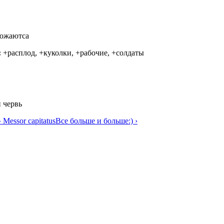
ожаютса
:
+расплод, +куколки, +рабочие, +солдаты
 червь
^ Messor capitatus
Все больше и больше:) ›