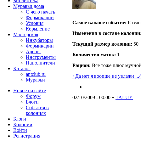
Библиотека
Муравьи дома
С чего начать
Формикарии
Самое важное событие:
Размн
Условия
Кормление
Изменения в составе кoлонии
Мастерская
Инкубаторы
Текущий размер кoлонии:
50
Формикарии
Арены
Количество маток:
1
Инструменты
Наполнители
Рацион:
Все тоже плюс мучной
Каталог
antclub.ru
‹ Да нет я воопще не увлажн ...
Муравьи
Новое на сайте
Форум
02/10/2009 - 00:00 »
TALUY
Блоги
События в
колониях
Блоги
Колонии
Войти
Peгиcтpaция