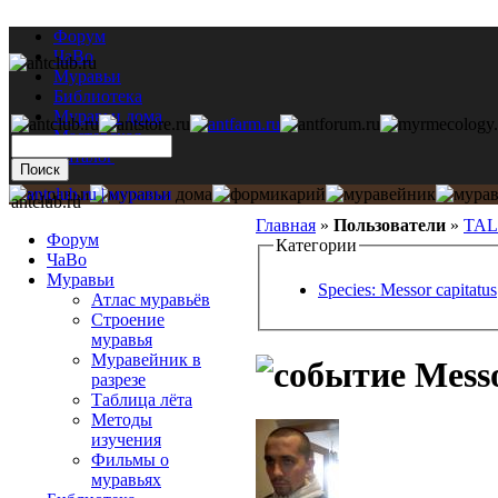
Форум
ЧаВо
Муравьи
Библиотека
Муравьи дома
Мастерская
Каталог
antclub.ru
Главная
»
Пользователи
»
TA
Форум
Категории
ЧаВо
Муравьи
Species: Messor capitatus
Атлас муравьёв
Строение
муравья
Муравейник в
Messo
разрезе
Таблица лёта
Методы
изучения
Фильмы о
муравьях