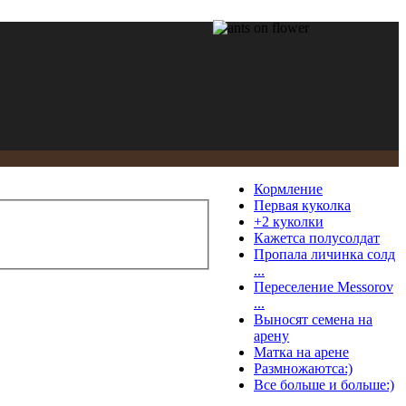
Кормление
Первая куколка
+2 куколки
Кажетса полусолдат
Пропала личинка солд
...
Переселение Messorov
...
Выносят семена на
арену
Матка на арене
Размножаютса:)
Все больше и больше:)