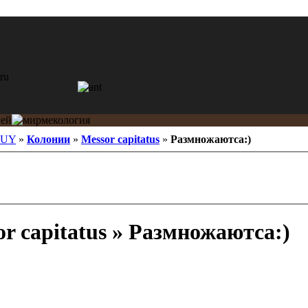
LUY
»
Колонии
»
Messor capitatus
»
Размножаютса:)
r capitatus » Размножаютса:)