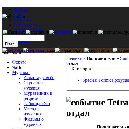
Форум
ЧаВо
Муравьи
Библиотека
Муравьи дома
Мастерская
Каталог
antclub.ru
Главная
»
Пользователи
»
Sumi
Форум
отдал
ЧаВо
Категории
Муравьи
Атлас муравьёв
Species: Formica polycte
Строение
муравья
Муравейник в
разрезе
Tetra
Таблица лёта
Методы
отдал
изучения
Фильмы о
муравьях
Пользователь п