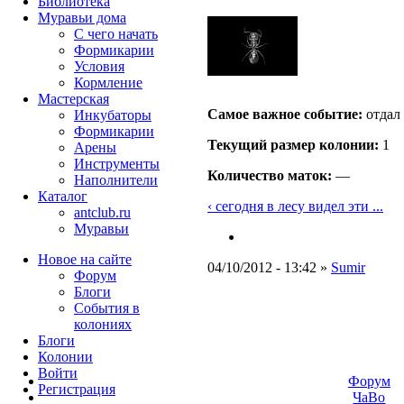
Библиотека
Муравьи дома
С чего начать
Формикарии
Условия
Кормление
Мастерская
Самое важное событие:
отдал
Инкубаторы
Формикарии
Текущий размер кoлонии:
1
Арены
Инструменты
Количество маток:
—
Наполнители
Каталог
‹ сегодня в лесу видел эти ...
antclub.ru
Муравьи
Новое на сайте
04/10/2012 - 13:42 »
Sumir
Форум
Блоги
События в
колониях
Блоги
Колонии
Войти
Форум
Peгиcтpaция
ЧаВо