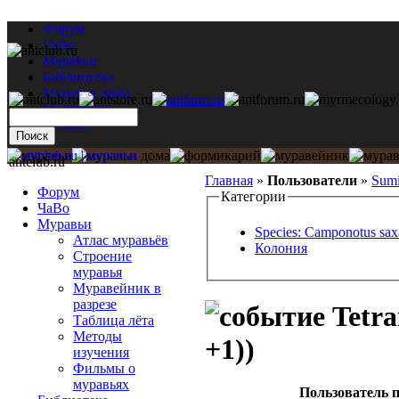
Форум
ЧаВо
Муравьи
Библиотека
Муравьи дома
Мастерская
Каталог
antclub.ru
Главная
»
Пользователи
»
Sumi
Форум
Категории
ЧаВо
Муравьи
Species: Camponotus saxa
Атлас муравьёв
Колония
Строение
муравья
Муравейник в
разрезе
Tetra
Таблица лёта
Методы
+1))
изучения
Фильмы о
муравьях
Пользователь п