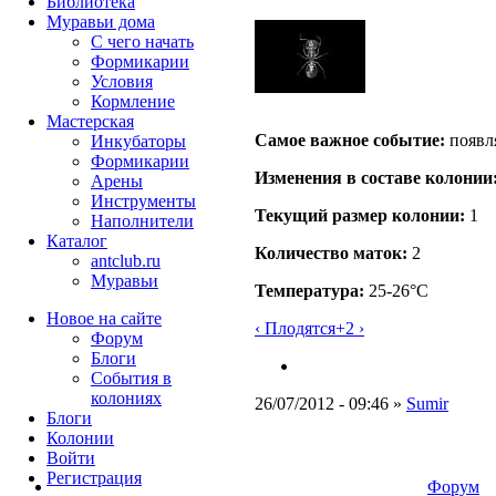
Библиотека
Муравьи дома
С чего начать
Формикарии
Условия
Кормление
Мастерская
Самое важное событие:
появл
Инкубаторы
Формикарии
Изменения в составе кoлонии
Арены
Инструменты
Текущий размер кoлонии:
1
Наполнители
Каталог
Количество маток:
2
antclub.ru
Муравьи
Температура:
25-26°C
Новое на сайте
‹ Плодятся
+2 ›
Форум
Блоги
События в
колониях
26/07/2012 - 09:46 »
Sumir
Блоги
Колонии
Войти
Peгиcтpaция
Форум