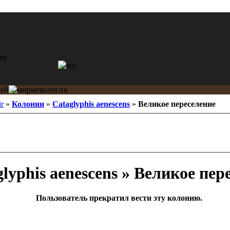
r
»
Колонии
»
Cataglyphis aenescens
»
Великое переселение
lyphis aenescens » Великое пер
Пользователь прекратил вести эту колонию.