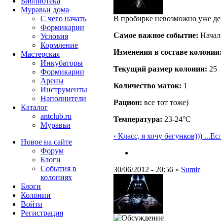
Библиотека
Муравьи дома
С чего начать
В пробирке невозможно уже держ
Формикарии
Самое важное событие:
Начало
Условия
Кормление
Изменения в составе кoлонии
Мастерская
Инкубаторы
Текущий размер кoлонии:
25
Формикарии
Арены
Количество маток:
1
Инструменты
Наполнители
Рацион:
все тот тоже)
Каталог
antclub.ru
Температура:
23-24°C
Муравьи
‹ Класс, я хочу бегунков))) ...
Есл
Новое на сайте
Форум
Блоги
События в
30/06/2012 - 20:56 »
Sumir
колониях
Блоги
Колонии
Войти
Peгиcтpaция