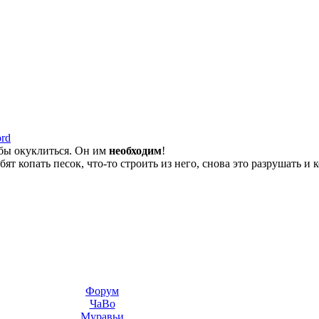
ord
обы окуклиться. Он им
необходим
!
ят копать песок, что-то строить из него, снова это разрушать и к
Форум
ЧаВо
Муравьи