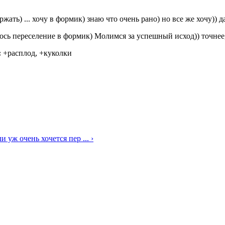
ать) ... хочу в формик) знаю что очень рано) но все же хочу)) 
сь переселение в формик) Молимся за успешный исход)) точнее,
:
+расплод, +куколки
и уж очень хочется пер ... ›