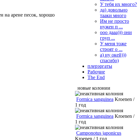
У тебя их много?
да) довольно
н на арене песок, хорошо
тааки много
Им не просто
нужен п ...
ооо дааа))) они
груп ...
У меня тоже
строят о ...
а) ну окей)))
спасибо)
плерэргаты
Рабочие
The End
новые колонии
Formica sanguinea
Kroenen /
1 год
Formica sanguinea
Kroenen /
1 год
Camponotus japonicus
Kroenen / 1 год