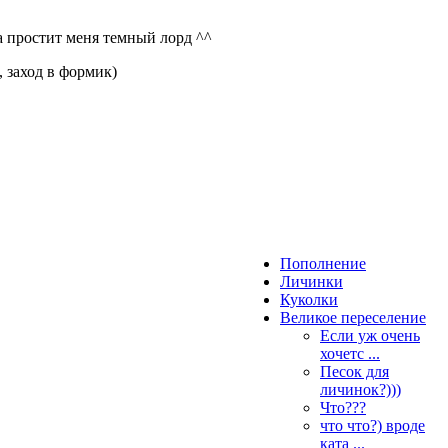
да простит меня темный лорд ^^
 заход в формик)
Пополнение
Личинки
Куколки
Великое переселение
Если уж очень
хочетс ...
Песок для
личинок?)))
Что???
что что?) вроде
ката ...