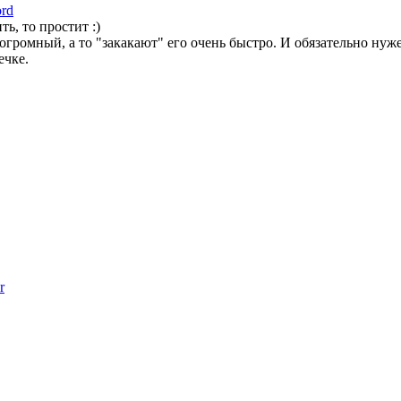
ord
ь, то простит :)
огромный, а то "закакают" его очень быстро. И обязательно нуже
ечке.
r