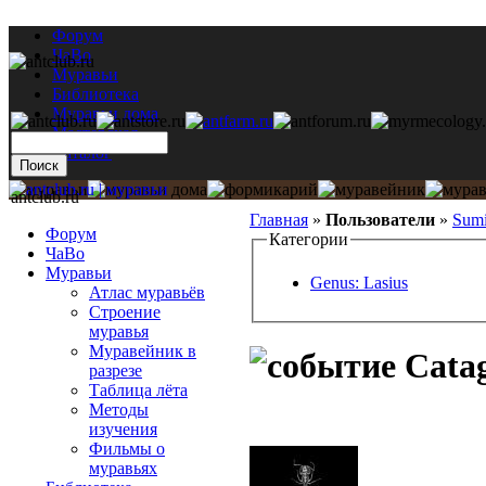
Форум
ЧаВо
Муравьи
Библиотека
Муравьи дома
Мастерская
Каталог
antclub.ru
Главная
»
Пользователи
»
Sumi
Форум
Категории
ЧаВо
Муравьи
Genus: Lasius
Атлас муравьёв
Строение
муравья
Муравейник в
Catag
разрезе
Таблица лёта
Методы
изучения
Фильмы о
муравьях