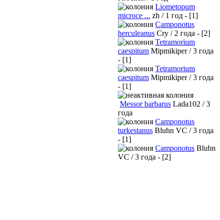
Liometopum
microce ...
zh / 1 год - [1]
Camponotus
herculeanus
Cry / 2 года - [2]
Tetramorium
caespitum
Mipmikiper / 3 года
- [1]
Tetramorium
caespitum
Mipmikiper / 3 года
- [1]
Messor barbarus
Lada102 / 3
года
Camponotus
turkestanus
Bluhn VC / 3 года
- [1]
Camponotus
Bluhn
VC / 3 года - [2]