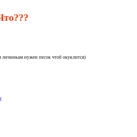
Что???
м личинкам нужен песок чтоб окуклится)
r