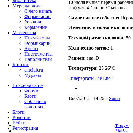
Библиотека
10 июля вышел первый рабочий))
Муравьи дома
рад) уже 4 "родных" мураша
С чего начать
Формикарии
Самое важное событие:
Первы
Условия
Кормление
Изменения в составе кoлонии
Мастерская
Текущий размер кoлонии:
50
Инкубаторы
Формикарии
Количество маток:
1
Арены
Инструменты
Рацион:
еда :D
Наполнители
Каталог
Температура:
25-26°C
antclub.ru
Муравьи
‹ плерэргаты
The End ›
Новое на сайте
Форум
Блоги
16/07/2012 - 14:26 »
Sumir
События в
колониях
Блоги
Колонии
Войти
Форум
Peгиcтpaция
ЧаВо