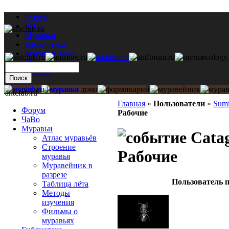
Форум
ЧаВо
Муравьи
Библиотека
Муравьи дома
Мастерская
Каталог
antclub.ru
Главная
»
Пользователи
»
Sumi
Форум
Рабочие
ЧаВо
Муравьи
Catag
Атлас муравьёв
Строение
Рабочие
муравья
Муравейник в
разрезе
Пользователь п
Таблица лёта
Методы
изучения
Фильмы о
муравьях