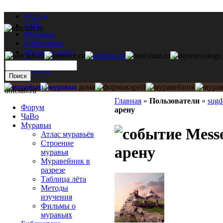
Форум
ЧаВо
Муравьи
Библиотека
Муравьи дома
Мастерская
Каталог
antclub.ru
Главная
»
Пользователи
»
sugd
Форум
арену
ЧаВо
Муравьи
Messo
Атлас муравьёв
Строение
арену
муравья
Муравейник в
разрезе
Таблица лёта
Методы
изучения
Фильмы о
муравьях