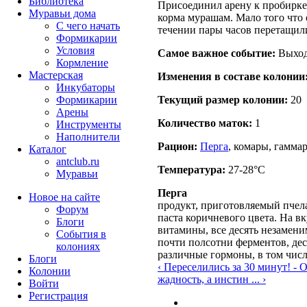
Библиотека
Присоединил арену к пробирке
Муравьи дома
корма мурашам. Мало того что 
С чего начать
течении пары часов перетащили
Формикарии
Условия
Самое важное событие:
Выход
Кормление
Мастерская
Изменения в составе кoлонии
Инкубаторы
Текущий размер кoлонии:
20
Формикарии
Арены
Количество маток:
1
Инструменты
Наполнители
Рацион:
Перга
, комары, гаммар
Каталог
antclub.ru
Температура:
27-28°C
Муравьи
Перга
Новое на сайте
продукт, приготовляемый пче
Форум
паста коричневого цвета. На в
Блоги
витамины, все десять незамени
События в
почти полсотни ферментов, дес
колониях
различные гормоны, в том числ
Блоги
‹ Переселились за 30 минут! - 
Колонии
жадность, а инстин ... ›
Войти
Peгиcтpaция