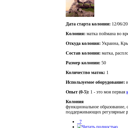
Дата старта кoлонии:
12/06/20
Кoлония:
матка поймана во вр
Откуда кoлония:
Украина, К
Состав кoлонии:
матка, распло
Размер кoлонии:
50
Количество маток:
1
Используемое оборудование:
и
Опыт (0-5):
1 - это моя первая
Колония
функциональное образование, с
поддерживающих регулярные 
_7