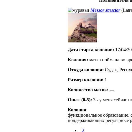
Пользователь п
Messor structor
(Latre
Дата старта кoлонии:
17/04/20
Кoлония:
матка поймана во вр
Откуда кoлония:
Судак, Респ
Размер кoлонии:
1
Количество маток:
—
Опыт (0-5):
3 - у меня сейчас 
Колония
функциональное образование, с
поддерживающих регулярные 
_2