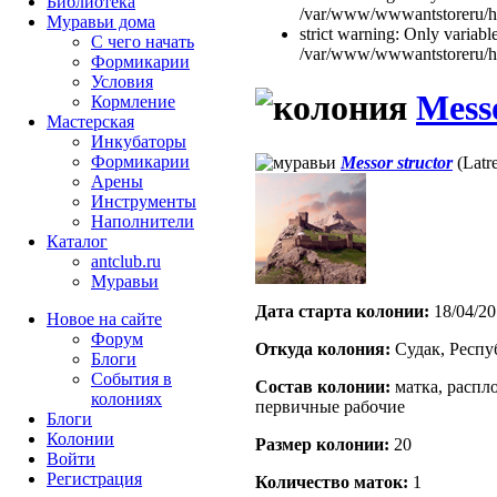
Библиотека
/var/www/wwwantstoreru/htd
Муравьи дома
strict warning: Only variabl
С чего начать
/var/www/wwwantstoreru/htd
Формикарии
Условия
Messo
Кормление
Мастерская
Инкубаторы
Формикарии
Messor structor
(Latre
Арены
Инструменты
Наполнители
Каталог
antclub.ru
Муравьи
Дата старта кoлонии:
18/04/20
Новое на сайте
Форум
Откуда кoлония:
Судак, Респ
Блоги
События в
Состав кoлонии:
матка, распло
колониях
первичные рабочие
Блоги
Колонии
Размер кoлонии:
20
Войти
Peгиcтpaция
Количество маток:
1