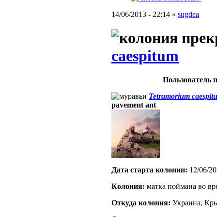
14/06/2013 - 22:14 »
sugdea
caespitum
Пользователь п
Tetramorium caespit
pavement ant
Дата старта кoлонии:
12/06/20
Кoлония:
матка поймана во вр
Откуда кoлония:
Украина, К