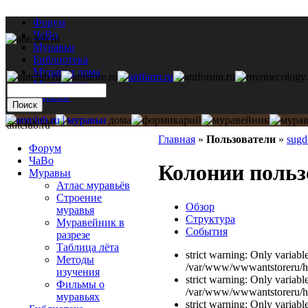
Форум
ЧаВо
Муравьи
Библиотека
Муравьи дома
Мастерская
Каталог
antclub.ru
Главная
»
Пользователи
»
sugd
Форум
ЧаВо
Колонии польз
Муравьи
Атлас муравьёв
Строение
Обзор
муравья
Структура
Муравейник в
События
разрезе
Таблица лёта
strict warning: Only variabl
Методы
/var/www/wwwantstoreru/htd
изучения
strict warning: Only variabl
Фильмы о
/var/www/wwwantstoreru/htd
муравьях
strict warning: Only variabl