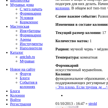
Библиотека
подогрев для них делать. Начи
Муравьи дома
колонии
. В общем всё тип-топ 
С чего начать
Формикарии
Самое важное событие:
Развив
Условия
Кормление
Изменения в составе кoлонии
Мастерская
Инкубаторы
Текущий размер кoлонии:
17
Формикарии
Арены
Количество маток:
1
Инструменты
Наполнители
Рацион:
мучной червь + мёдово
Каталог
antclub.ru
Температура:
комнатная
Муравьи
Формикарий
Новое на сайте
искусственный муравейник.
Форум
Колония
Блоги
функциональное образование, с
События в
поддерживающих регулярные 
колониях
‹ Это плохо. Если трупик де ...
^
Блоги
Колонии
Войти
01/10/2013 - 16:47 »
strold
Peгиcтpaция