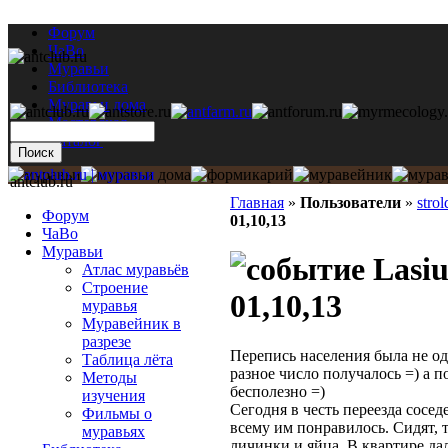
Форум
ЧаВо
Муравьи
Библиотека
Муравьи дома
Мастерская
Каталог
antclub.ru
Главная
»
Пользователи
»
strol
Форум
01,10,13
ЧаВо
Муравьи
Lasiu
Атлас муравьёв
Строение
01,10,13
муравья
Муравейник в
разрезе
Перепись населения была не од
Таблица лёта
разное число получалось =) а 
Методы
бесполезно =)
изучения
Сегодня в честь переезда сосед
Фильмы о
всему им понравилось. Сидят, т
муравьях
личинки и яйца. В квартире да