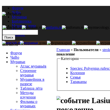
Форум
ЧаВо
Муравьи
Библиотека
Муравьи дома
Мастерская
Каталог
antclub.ru
Главная
»
Пользователи
»
strol
Форум
поколение
ЧаВо
Категории
Муравьи
Атлас муравьёв
Species: Polyergus rufes
Строение
Колония
муравья
Семья
Муравейник в
Тараканы
разрезе
Таблица лёта
Методы
изучения
Lasiu
Фильмы о
муравьях
поколение