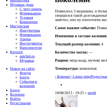
Библиотека
Муравьи дома
С чего начать
Появилось 3 мурашика. и боль
Формикарии
свершился такой долгожданный
Условия
заметил, они ну оооооччень ма
Кормление
Мастерская
Самое важное событие:
Появи
Инкубаторы
Формикарии
Изменения в составе кoлонии
Арены
Инструменты
Текущий размер кoлонии:
4
Наполнители
Каталог
Количество маток:
—
antclub.ru
Рацион:
мёдо-вода, мучняк мел
Муравьи
Температура:
комнатная
Новое на сайте
Форум
‹ Коконы
^ Lasius niger
Радостная
Блоги
События в
колониях
Блоги
18/08/2013 - 19:25 »
strold
Колонии
Войти
Peгиcтpaция