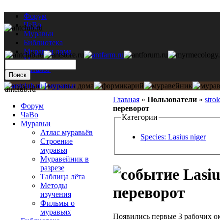
Форум
ЧаВо
Муравьи
Библиотека
Муравьи дома
Мастерская
Каталог
antclub.ru
Главная
»
Пользователи
»
strol
Форум
переворот
ЧаВо
Категории
Муравьи
Атлас муравьёв
Species: Lasius niger
Строение
муравья
Муравейник в
разрезе
Lasiu
Таблица лёта
Методы
переворот
изучения
Фильмы о
муравьях
Появились первые 3 рабочих окол