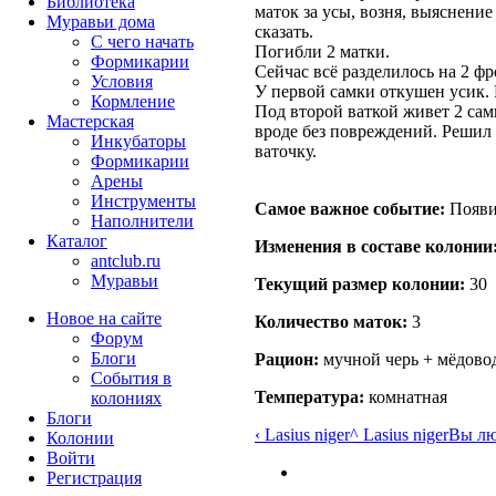
Библиотека
маток за усы, возня, выяснени
Муравьи дома
сказать.
С чего начать
Погибли 2 матки.
Формикарии
Сейчас всё разделилось на 2 фр
Условия
У первой самки откушен усик. 
Кормление
Под второй ваткой живет 2 сам
Мастерская
вроде без повреждений. Решил 
Инкубаторы
ваточку.
Формикарии
Арены
Инструменты
Самое важное событие:
Появил
Наполнители
Каталог
Изменения в составе кoлонии
antclub.ru
Муравьи
Текущий размер кoлонии:
30
Новое на сайте
Количество маток:
3
Форум
Блоги
Рацион:
мучной черь + мёдовод
События в
Температура:
комнатная
колониях
Блоги
‹ Lasius niger
^ Lasius niger
Вы люб
Колонии
Войти
Peгиcтpaция