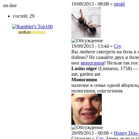
19/09/2013 - 08:08 »
strold
on-line
гостей: 29
19/09/2013 - 13:44 »
Cry
Вы любите смотреть на боль и 
бойню? Не сажайте двух и бол
них
моногиния
! Нельзя так пос
Lasius niger
(Linnaeus, 1758)
ant, garden ant
Моногиния
наличие в семье одной яйцекл
полигиния, олигогиния.
20/09/2013 - 00:06 »
Honey Doo
Согласен с
Cry
. Зачем, если и 