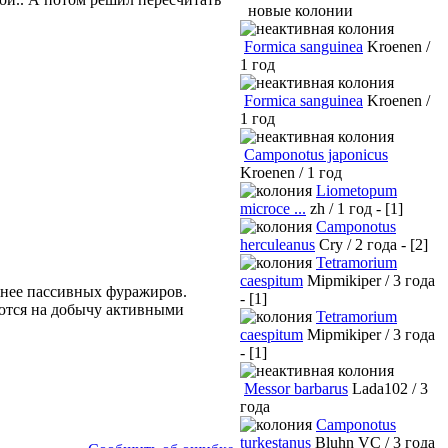
новые колонии
Formica sanguinea
Kroenen /
1 год
Formica sanguinea
Kroenen /
1 год
Camponotus japonicus
Kroenen / 1 год
Liometopum
microce ...
zh / 1 год - [1]
Camponotus
herculeanus
Cry / 2 года - [2]
Tetramorium
caespitum
Mipmikiper / 3 года
 нее пассивных фуражиров.
- [1]
уются на добычу активными
Tetramorium
caespitum
Mipmikiper / 3 года
- [1]
Messor barbarus
Lada102 / 3
года
Camponotus
turkestanus
Bluhn VC / 3 года