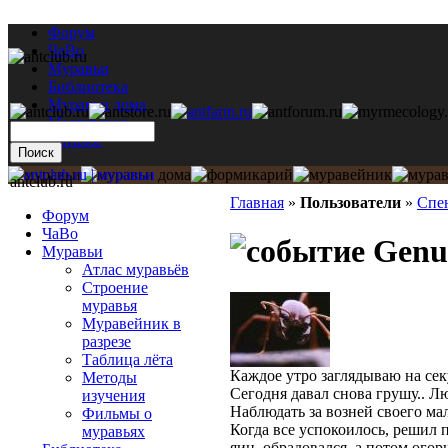
Форум
ЧаВо
Муравьи
Библиотека
Муравьи дома
Мастерская
Каталог
antclub.ru
Главная
»
Пользователи
»
Спе
Форум
ЧаВо
Genus
Муравьи
Атлас муравьёв
Строение
муравья
Муравейник в
разрезе
Таблица лёта
Каждое утро заглядываю на секу
Методы
Сегодня давал снова грушу.. 
изучения
Наблюдать за возней своего ма
Фильмы о
Когда все успокоилось, решил 
муравьях
яиц, обрадовался, а потом огор