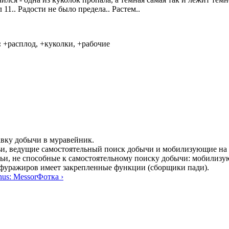
11.. Радости не было предела.. Растем..
:
+расплод, +куколки, +рабочие
авку добычи в муравейник.
ьи, ведущие самостоятельный поиск добычи и мобилизующие на
ьи, не способные к самостоятельному поиску добычи: мобилиз
фуражиров имеет закрепленные функции (сборщики пади).
nus: Messor
Фотка ›