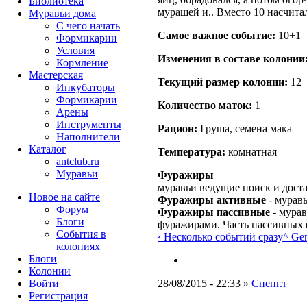
Библиотека
мурашей и.. Вместо 10 насчитал 
Муравьи дома
С чего начать
Самое важное событие:
10+1
Формикарии
Условия
Изменения в составе кoлонии
Кормление
Мастерская
Текущий размер кoлонии:
12
Инкубаторы
Формикарии
Количество маток:
1
Арены
Инструменты
Рацион:
Груша, семена мака
Наполнители
Каталог
Температура:
комнатная
antclub.ru
Муравьи
Фуражиры
муравьи ведущие поиск и дост
Новое на сайте
Фуражиры активные
- мурав
Форум
Фуражиры пассивные
- мурав
Блоги
фуражирами. Часть пассивных 
События в
‹ Несколько событий сразу
^ Ge
колониях
Блоги
Колонии
28/08/2015 - 22:33 »
Спенгл
Войти
Peгиcтpaция