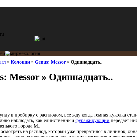
нгл
»
Колонии
»
Genus: Messor
»
Одиннадцать..
: Messor » Одиннадцать..
нду в пробирку с расплодом, все жду когда темная куколка стане
Люблю наблюдать, как единственный
фуражирующий
передает ин
ленького города М..
посмотреть на расплод, который уже превратился в личинок, об
чился - одна из куколок пропала, а темная самая так и лежит тем