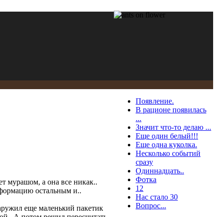
Появление.
В рационе появилась
...
Значит что-то делаю ...
Еще один белый!!!
Еще одна куколка.
Несколько событий
сразу
Одиннадцать..
Фотка
т мурашом, а она все никак..
12
формацию остальным и..
Нас стало 30
Вопрос...
наружил еще маленький пакетик
ной.. А потом решил пересчитать