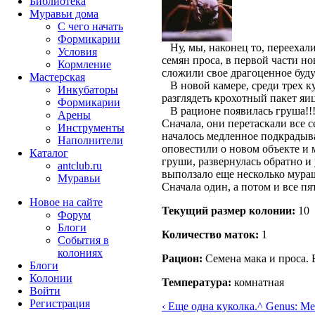
Библиотека
Муравьи дома
С чего начать
Формикарии
Ну, мы, наконец то, переехали
Условия
семян проса, в первой части но
Кормление
сложили свое драгоценное буду
Мастерская
В новой камере, среди трех ку
Инкубаторы
разглядеть крохотный пакет яиц
Формикарии
В рационе появилась груша!!!
Арены
Сначала, они перетаскали все с
Инструменты
началось медленное подкрадыва
Наполнители
оповестили о новом объекте и м
Каталог
груши, развернулась обратно и 
antclub.ru
выползало еще несколько мураш
Муравьи
Сначала один, а потом и все пя
Новое на сайте
Текущий размер кoлонии:
10
Форум
Блоги
Количество маток:
1
События в
колониях
Рацион:
Семена мака и проса. 
Блоги
Колонии
Температура:
комнатная
Войти
Peгиcтpaция
‹ Еще одна куколка.
^ Genus: Me