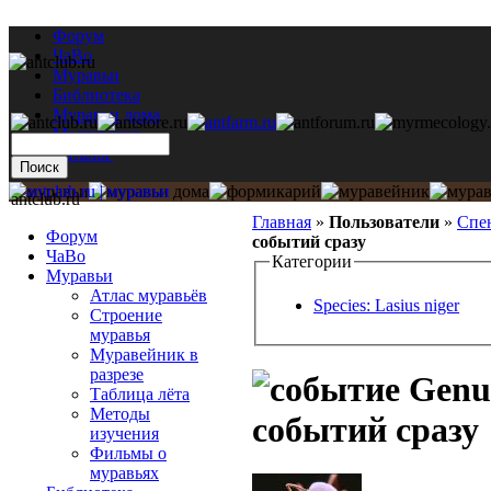
Форум
ЧаВо
Муравьи
Библиотека
Муравьи дома
Мастерская
Каталог
antclub.ru
Главная
»
Пользователи
»
Спе
Форум
событий сразу
ЧаВо
Категории
Муравьи
Атлас муравьёв
Species: Lasius niger
Строение
муравья
Муравейник в
разрезе
Genus
Таблица лёта
Методы
событий сразу
изучения
Фильмы о
муравьях