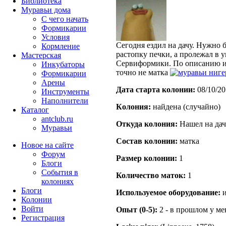
Библиотека
Муравьи дома
С чего начать
Формикарии
Условия
Сегодня ездил на дачу. Нужно 
Кормление
растопку печки, а пролежал в
Мастерская
Сервиформики. По описанию и ф
Инкубаторы
точно не матка
ниге
Формикарии
Арены
Дата старта кoлонии:
08/10/20
Инструменты
Наполнители
Кoлония:
найдена (случайно)
Каталог
antclub.ru
Откуда кoлония:
Нашел на дач
Муравьи
Состав кoлонии:
матка
Новое на сайте
Форум
Размер кoлонии:
1
Блоги
События в
Количество маток:
1
колониях
Блоги
Используемое оборудование:
и
Колонии
Войти
Опыт (0-5):
2 - в прошлом у м
Peгиcтpaция