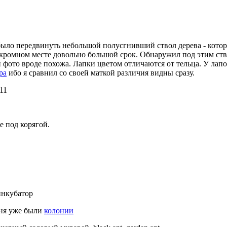
было передвинуть небольшой полусгнивший ствол дерева - котор
 укромном месте довольно большой срок. Обнаружил под этим с
ото вроде похожа. Лапки цветом отличаются от тельца. У лапок
ра
ибо я сравнил со своей маткой различия видны сразу.
11
е под корягой.
нкубатор
еня уже были
колонии