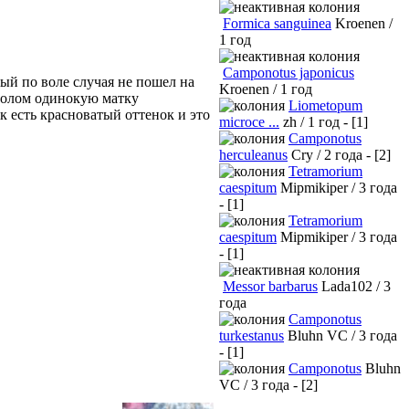
Formica sanguinea
Kroenen /
1 год
Camponotus japonicus
ый по воле случая не пошел на
Kroenen / 1 год
тволом одинокую матку
Liometopum
 есть красноватый оттенок и это
microce ...
zh / 1 год - [1]
Camponotus
herculeanus
Cry / 2 года - [2]
Tetramorium
caespitum
Mipmikiper / 3 года
- [1]
Tetramorium
caespitum
Mipmikiper / 3 года
- [1]
Messor barbarus
Lada102 / 3
года
Camponotus
turkestanus
Bluhn VC / 3 года
- [1]
Camponotus
Bluhn
VC / 3 года - [2]