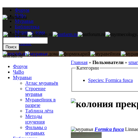
Форум
ЧаВо
Муравьи
Библиотека
Муравьи дома
Мастерская
Каталог
antclub.ru
Главная
»
Пользователи
»
smar
Форум
Категории
ЧаВо
Муравьи
Species: Formica fusca
Атлас муравьёв
Строение
муравья
Муравейник в
разрезе
Таблица лёта
Методы
изучения
Фильмы о
Formica fusca
Linnae
муравьях