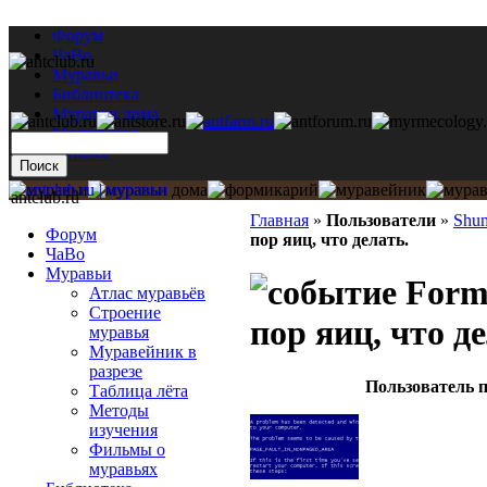
Форум
ЧаВо
Муравьи
Библиотека
Муравьи дома
Мастерская
Каталог
antclub.ru
Главная
»
Пользователи
»
Shu
Форум
пор яиц, что делать.
ЧаВо
Муравьи
Formi
Атлас муравьёв
Строение
пор яиц, что д
муравья
Муравейник в
разрезе
Пользователь п
Таблица лёта
Методы
изучения
Фильмы о
муравьях