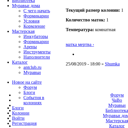
Библиотека
Муравьи дома
Текущий размер кoлонии:
1
С чего начать
Формикарии
Количество маток:
1
Условия
Кормление
Температура:
комнатная
Мастерская
Инкубаторы
Формикарии
матка мертва ›
Арены
Инструменты
Наполнители
Каталог
25/08/2019 - 18:00 »
Shumka
antclub.ru
Муравьи
Новое на сайте
Форум
Блоги
Форум
События в
ЧаВо
колониях
Муравьи
Блоги
Библиотек
Колонии
Муравьи до
Войти
Мастерска
Peгиcтpaция
Каталог