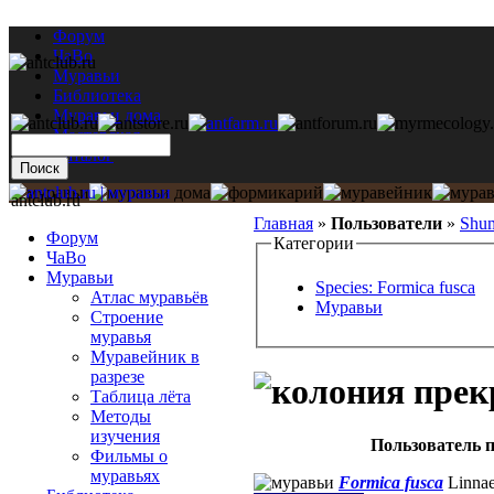
Форум
ЧаВо
Муравьи
Библиотека
Муравьи дома
Мастерская
Каталог
antclub.ru
Главная
»
Пользователи
»
Shu
Форум
Категории
ЧаВо
Муравьи
Species: Formica fusca
Атлас муравьёв
Муравьи
Строение
муравья
Муравейник в
разрезе
Таблица лёта
Методы
изучения
Пользователь п
Фильмы о
муравьях
Formica fusca
Linnae