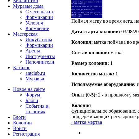
Библиотека
Муравьи дома
С чего начать
Формикарии
Поймал матку во время лета, на
Условия
Кормление
Дата старта кoлонии:
03/08/20
Мастерская
Инкубаторы
Кoлония:
матка поймана во вр
Формикарии
Арены
Состав кoлонии:
матка
Инструменты
Наполнители
Размер кoлонии:
1
Каталог
antclub.ru
Количество маток:
1
Муравьи
Используемое оборудование:
и
Новое на сайте
Форум
Опыт (0-5):
2 - в прошлом у м
Блоги
Колония
События в
функциональное образование, с
колониях
поддерживающих регулярные 
Блоги
‹ матка мертва
Колонии
Войти
Peгиcтpaция