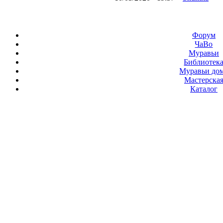
Форум
ЧаВо
Муравьи
Библиотек
Муравьи до
Мастерска
Каталог