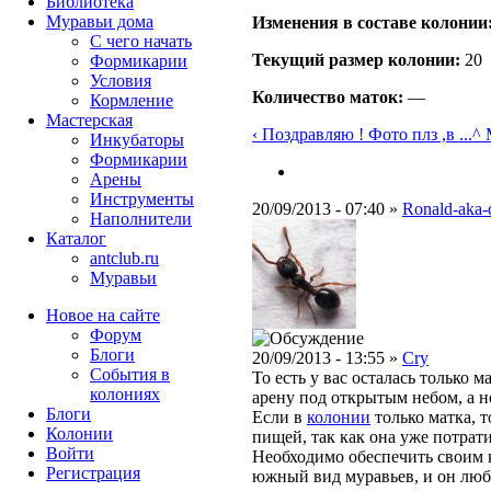
Библиотека
Муравьи дома
Изменения в составе кoлонии
С чего начать
Текущий размер кoлонии:
20
Формикарии
Условия
Количество маток:
—
Кормление
Мастерская
‹ Поздравляю ! Фото плз ,в ...
^ 
Инкубаторы
Формикарии
Арены
Инструменты
20/09/2013 - 07:40 »
Ronald-aka-
Наполнители
Каталог
antclub.ru
Муравьи
Новое на сайте
Форум
Блоги
20/09/2013 - 13:55 »
Cry
События в
То есть у вас осталась только м
колониях
арену под открытым небом, а н
Блоги
Если в
колонии
только матка, 
Колонии
пищей, так как она уже потрат
Войти
Необходимо обеспечить своим 
Peгиcтpaция
южный вид муравьев, и он люби