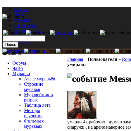
Форум
ЧаВо
Муравьи
Библиотека
Муравьи дома
Мастерская
Каталог
antclub.ru
Главная
»
Пользователи
»
Rona
Форум
умирают
ЧаВо
Муравьи
Messo
Атлас муравьёв
Строение
муравья
Муравейник в
разрезе
Таблица лёта
Методы
изучения
Фильмы о
умерли 4х рабочих , думаю заме
муравьях
снаружи , на арене наверное за