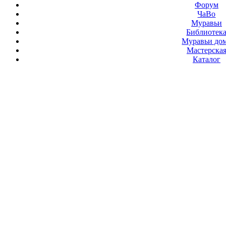
Форум
ЧаВо
Муравьи
Библиотек
Муравьи до
Мастерска
Каталог