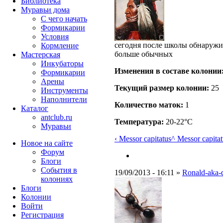
Библиотека
Муравьи дома
С чего начать
Формикарии
Условия
сегодня после школы обнаружил
Кормление
больше обычных
Мастерская
Инкубаторы
Изменения в составе кoлонии
Формикарии
Арены
Текущий размер кoлонии:
25
Инструменты
Наполнители
Количество маток:
1
Каталог
antclub.ru
Температура:
20-22°C
Муравьи
‹ Messor capitatus
^ Messor capitat
Новое на сайте
Форум
Блоги
События в
19/09/2013 - 16:11 »
Ronald-aka-
колониях
Блоги
Колонии
Войти
Peгиcтpaция