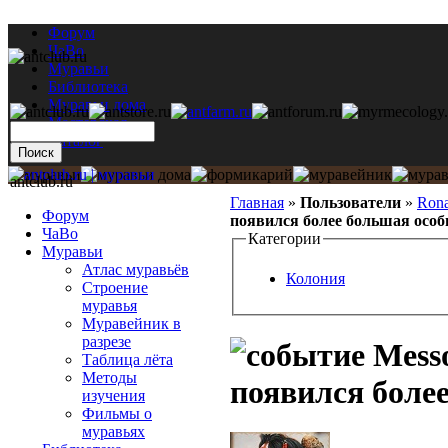
Форум
ЧаВо
Муравьи
Библиотека
Муравьи дома
Мастерская
Каталог
antclub.ru
Главная
»
Пользователи
»
Rona
Форум
появился более большая особ
ЧаВо
Категории
Муравьи
Атлас муравьёв
Колония
Строение
муравья
Муравейник в
разрезе
Messo
Таблица лёта
Методы
появился боле
изучения
Фильмы о
муравьях