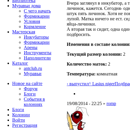
Библиотека
Вчера заглянул в инкубатор, а 
Муравьи дома
личинок, кажется. Сегодня- од
С чего начать
штук пять личинок. Хотя не по
Формикарии
лупой. Матка ничего не ест. си
Условия
яйца-личинки.
Кормление
А вторая так и сидит, одна од
Мастерская
подбросить.
Инкубаторы
Формикарии
Изменения в составе кoлонии
Арены
Инструменты
Текущий размер кoлонии:
2
Наполнители
Каталог
Количество маток:
2
antclub.ru
Муравьи
Температура:
комнатная
Новое на сайте
‹ выпустил
^ Lasius niger
Подбрас
Форум
Блоги
События в
19/08/2014 - 22:25 »
romp
колониях
Блоги
Колонии
Войти
Peгиcтpaция