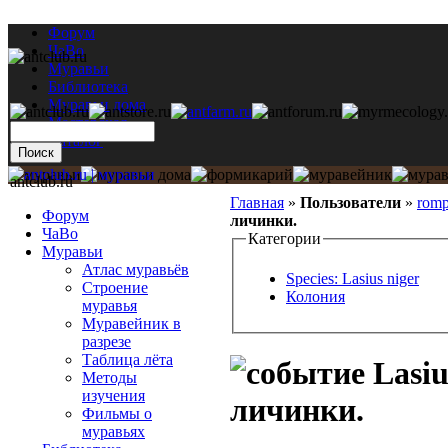
Форум
ЧаВо
Муравьи
Библиотека
Муравьи дома
Мастерская
Каталог
antclub.ru
Главная
»
Пользователи
»
rom
Форум
личинки.
ЧаВо
Категории
Муравьи
Атлас муравьёв
Species: Lasius niger
Строение
Колония
муравья
Муравейник в
разрезе
Таблица лёта
Lasiu
Методы
изучения
личинки.
Фильмы о
муравьях