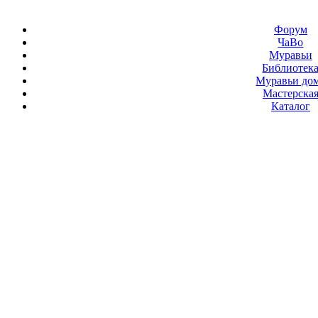
Форум
ЧаВо
Муравьи
Библиотек
Муравьи до
Мастерска
Каталог