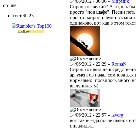
14/06/2012 - 06:06 »
Мирмик
on-line
Сироп то свежий? А то, как бы
просто "под шафе". Песни петь
гостей: 23
просто напросто будет засыпат
одинаково, вот как в этом текс
14/06/2012 - 22:29 »
RomaN
Сироп готовил непосредственн
аргументов начал сомноваться в
нормально- появилось много но
вылупился :-(
14/06/2012 - 22:57 »
izverg
вот так всегда после пьянок и
инвалиды...