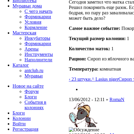
Библиотека
Сегодня заметил что матка стал
Муравьи дома
Решил покормить еще разок. Ест
С чего начать
бодрая, но пару раз заваливалас
Формикарии
может быть дело?
Условия
Кормление
Самое важное событие:
Покор
Мастерская
Инкубаторы
Текущий размер кoлонии:
1
Формикарии
Количество маток:
1
Арены
Инструменты
Рацион:
Сироп из яблочного ва
Наполнители
Каталог
Температура:
комнатная
antclub.ru
Муравьи
‹ 23 штуки.
^ Lasius niger
Сироп т
Новое на сайте
Форум
Блоги
13/06/2012 - 12:11 »
RomaN
События в
колониях
Блоги
Колонии
Войти
Peгиcтpaция