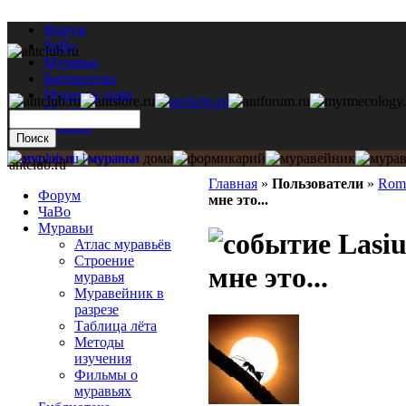
Форум
ЧаВо
Муравьи
Библиотека
Муравьи дома
Мастерская
Каталог
antclub.ru
Главная
»
Пользователи
»
Rom
Форум
мне это...
ЧаВо
Муравьи
Lasiu
Атлас муравьёв
Строение
мне это...
муравья
Муравейник в
разрезе
Таблица лёта
Методы
изучения
Фильмы о
муравьях