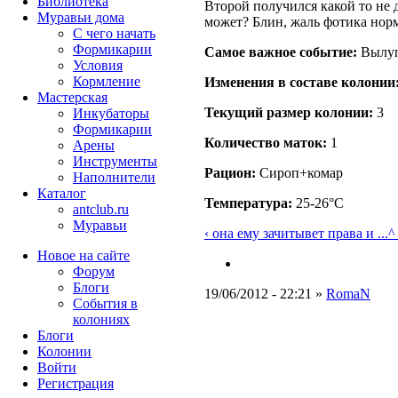
Библиотека
Второй получился какой то не
Муравьи дома
может? Блин, жаль фотика норм
С чего начать
Формикарии
Самое важное событие:
Вылуп
Условия
Кормление
Изменения в составе кoлонии
Мастерская
Текущий размер кoлонии:
3
Инкубаторы
Формикарии
Количество маток:
1
Арены
Инструменты
Рацион:
Сироп+комар
Наполнители
Каталог
Температура:
25-26°C
antclub.ru
Муравьи
‹ она ему зачитывет права и ...
^
Новое на сайте
Форум
Блоги
19/06/2012 - 22:21 »
RomaN
События в
колониях
Блоги
Колонии
Войти
Peгиcтpaция