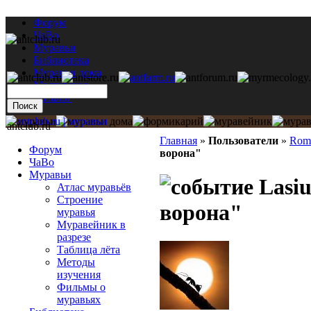
Форум
ЧаВо
Муравьи
Библиотека
Муравьи дома
Мастерская
Каталог
antclub.ru
Главная
»
Пользователи
»
Rom
Форум
ворона"
ЧаВо
Муравьи
Lasiu
Атлас муравьёв
Строение
ворона"
муравья
Муравейник в
разрезе
Таблица лёта
Методы
изучения
Фильмы о
муравьях