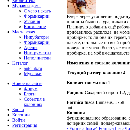
Библиотека
Муравьи дома
С чего начать
Формикарии
Вчера через утопление подкин
Условия
приняты были на ура, никаких 
Кормление
Планирую добавить ещё рабочи
Мастерская
прибавилось расплода, на моме
Инкубаторы
пробирке: то ли она их теряет, 
Формикарии
пакете, остальные по всей про
Арены
поведение матки было уже отн
Инструменты
пробирке, на моё вмешательств
Наполнители
Изменения в составе кoлонии
Каталог
antclub.ru
Текущий размер кoлонии:
4
Муравьи
Количество маток:
1
Новое на сайте
Форум
Рацион:
Сахарный сироп 1:2, да
Блоги
События в
Formica fusca
Linnaeus, 1758
колониях
ant
Блоги
Колония
Колонии
функциональное образование, 
Войти
дочерних семей, поддерживаю
Peгиcтpaция
‹ Formica fusca
^ Formica fusca
До