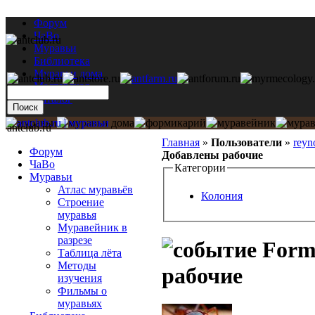
Форум
ЧаВо
Муравьи
Библиотека
Муравьи дома
Мастерская
Каталог
antclub.ru
Главная
»
Пользователи
»
reyn
Форум
Добавлены рабочие
ЧаВо
Категории
Муравьи
Атлас муравьёв
Колония
Строение
муравья
Муравейник в
разрезе
Formi
Таблица лёта
Методы
рабочие
изучения
Фильмы о
муравьях